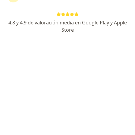
Juan Gabriel Pozo
·
Ver más
Neurólogo
4 opiniones
4.8 y 4.9 de valoración media en Google Play y Apple
Store
Dirección
Online
Avenida Einstein 290 Oficina 605, Rancagua
•
Mapa
Centro Medico Los Nogales SPA
Primera visita Neurología
$60.000
Este especialista no ofrece reserva de cita en línea en esta dirección.
Solicita una cita