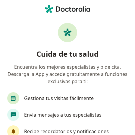
Men
Neurólogo • Rancagua, O Higgins
Filtros
Previsión
Mapa
Neurólogos en Rancagua
Cuida de tu salud
Encuentra los mejores especialistas y pide cita.
¿Cuál es tu previsión?
Descarga la App y accede gratuitamente a funciones
exclusivas para ti:
Gestiona tus visitas fácilmente
Envía mensajes a tus especialistas
Recibe recordatorios y notificaciones