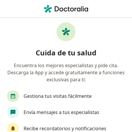
Men
Neurólogo • San Bernardo, Metropolitana de Santiago
Filtros
Previsión
Mapa
Neurólogos en San Bernardo
Cuida de tu salud
Encuentra los mejores especialistas y pide cita.
¿Cuál es tu previsión?
Descarga la App y accede gratuitamente a funciones
Fonasa
Isapre Banmédica
Isapre Cruz Bl
exclusivas para ti:
Gestiona tus visitas fácilmente
Envía mensajes a tus especialistas
Recibe recordatorios y notificaciones