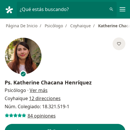
Men
¿Qué estás buscando?
Página De Inicio
Psicólogo
Coyhaique
Katherine Chac
Ps.
Katherine Chacana Henríquez
sobre las especializaciones
Psicólogo
·
Ver más
Coyhaique
12 direcciones
Núm. Colegiado: 18.321.519-1
84 opiniones