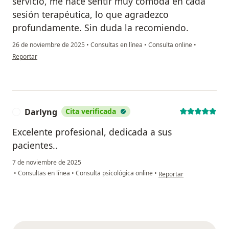
servicio, me hace sentir muy cómoda en cada
sesión terapéutica, lo que agradezco
profundamente. Sin duda la recomiendo.
26 de noviembre de 2025
•
Consultas en línea
•
Consulta online
•
en opinión del usuario Carolina
Reportar
Darlyng
Cita verificada
D
Excelente profesional, dedicada a sus
pacientes..
7 de noviembre de 2025
en opinión del usuario D
•
Consultas en línea
•
Consulta psicológica online
•
Reportar