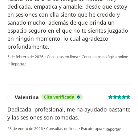
dedicada, empatica y amable, desde que estoy
en sesiones con ella siento que he crecido y
sanado mucho, además de que brinda un
espacio seguro en el que no te sientes juzgado
en ningún momento, lo cual agradezco
profundamente.
5 de febrero de 2026
•
Consultas en línea
•
Consulta psicológica online
en opinión del usuario Alinne Valencia
•
Reportar
Valentina
Cita verificada
V
Dedicada, profesional, me ha ayudado bastante
y las sesiones son comodas.
en opinión del usua
28 de enero de 2026
•
Consultas en línea
•
Psicoterapia
•
Reportar