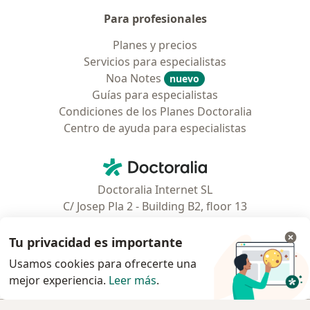
Para profesionales
Planes y precios
Servicios para especialistas
Noa Notes
nuevo
Guías para especialistas
Condiciones de los Planes Doctoralia
Centro de ayuda para especialistas
Contacto
Doctoralia - Página de inicio
Doctoralia Internet SL
C/ Josep Pla 2 - Building B2, floor 13
08019 Barcelona, Spain
Tu privacidad es importante
Facebook
se abre en una nueva pest
Usamos cookies para ofrecerte una
mejor experiencia.
Leer más
.