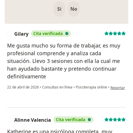
Si
No
Gilary
Cita verificada
G
Me gusta mucho su forma de trabajar, es muy
profesional comprende y analiza cada
situación. Llevo 3 sesiones con ella la cual me
han ayudado bastante y pretendo continuar
definitivamente
en opinión del
22 de abril de 2026
•
Consultas en línea
•
Psicoterapia online
•
Reportar
Alinne Valencia
Cita verificada
A
Katherine es una psicóloga completa, muy