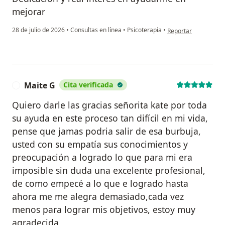
mejorar
en opinión del usuar
28 de julio de 2026
•
Consultas en línea
•
Psicoterapia
•
Reportar
Maite G
Cita verificada
M
Quiero darle las gracias señorita kate por toda
su ayuda en este proceso tan difícil en mi vida,
pense que jamas podria salir de esa burbuja,
usted con su empatía sus conocimientos y
preocupación a logrado lo que para mi era
imposible sin duda una excelente profesional,
de como empecé a lo que e logrado hasta
ahora me me alegra demasiado,cada vez
menos para lograr mis objetivos, estoy muy
agradecida