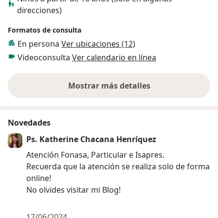
mejorar. Si quieres saber más sobre mí o sobre cómo
direcciones)
puedo ayudarte, puedes visitar mi página web o
escribirme un mensaje. Espero que hayas disfrutado
Formatos de consulta
de esta presentación y que te haya servido para
En persona
Ver ubicaciones (12)
conocerme mejor. Si tienes alguna duda o comentario,
Videoconsulta
Ver calendario en línea
puedes hacerlo ahora o contactarme más tarde.
Mostrar más detalles
sobre la experiencia
Novedades
Ps. Katherine Chacana Henríquez
Atención Fonasa, Particular e Isapres.
Recuerda que la atención se realiza solo de forma
online!
No olvides visitar mi Blog!
17/06/2024