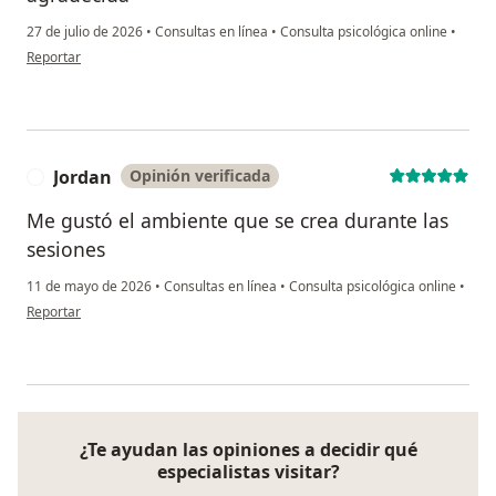
27 de julio de 2026
•
Consultas en línea
•
Consulta psicológica online
•
en opinión del usuario Maite G
Reportar
Jordan
Opinión verificada
J
Me gustó el ambiente que se crea durante las
sesiones
11 de mayo de 2026
•
Consultas en línea
•
Consulta psicológica online
•
en opinión del usuario Jordan
Reportar
¿Te ayudan las opiniones a decidir qué
especialistas visitar?