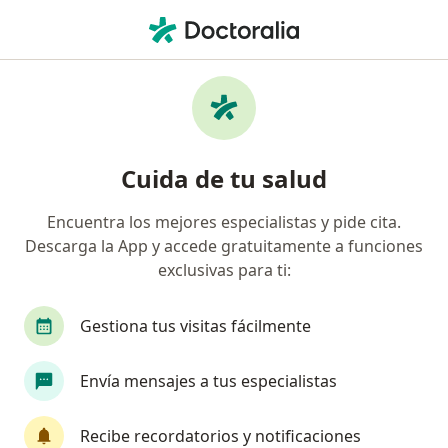
Men
¿Qué estás buscando?
Página De Inicio
Enfermedades
Tinnitus
Tinnitus - Información, expertos
Cuida de tu salud
y preguntas frecuentes
Encuentra los mejores especialistas y pide cita.
Nombres alternativos: acúfenos; tinitus.
Descarga la App y accede gratuitamente a funciones
exclusivas para ti:
Gestiona tus visitas fácilmente
Información
Pregunta al Experto
Envía mensajes a tus especialistas
Recibe recordatorios y notificaciones