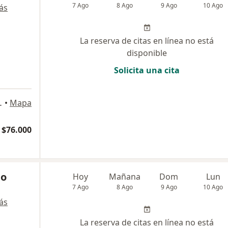
7 Ago
8 Ago
9 Ago
10 Ago
ás
La reserva de citas en línea no está
disponible
Solicita una cita
 Mackenzie, Antofagasta
•
Mapa
 $76.000
ño
Hoy
Mañana
Dom
Lun
7 Ago
8 Ago
9 Ago
10 Ago
ás
La reserva de citas en línea no está