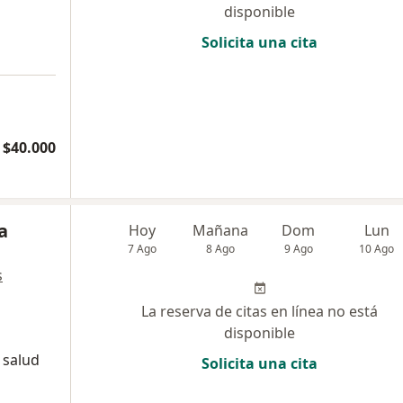
disponible
Solicita una cita
$40.000
a
Hoy
Mañana
Dom
Lun
7 Ago
8 Ago
9 Ago
10 Ago
s
La reserva de citas en línea no está
disponible
 salud
Solicita una cita