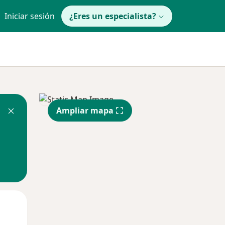
Iniciar sesión
¿Eres un especialista?
Ampliar mapa
Mar
Mié
Jue
11 Ago
12 Ago
13 Ago