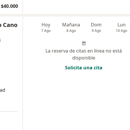
$40.000
o Cano
Hoy
Mañana
Dom
Lun
7 Ago
8 Ago
9 Ago
10 Ago
s
La reserva de citas en línea no está
disponible
,
Solicita una cita
dad