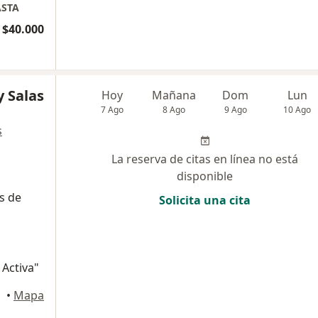
ASTA
 $40.000
y Salas
Hoy
Mañana
Dom
Lun
7 Ago
8 Ago
9 Ago
10 Ago
s
La reserva de citas en línea no está
disponible
s de
Solicita una cita
 Activa"
•
Mapa