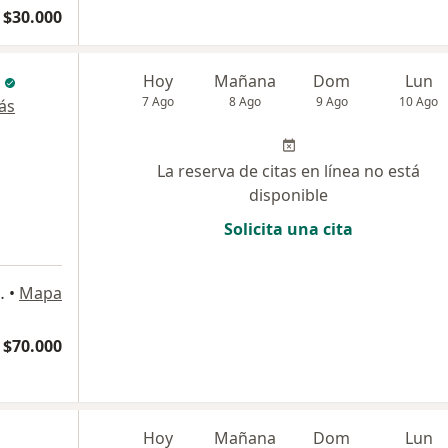
 $30.000
Hoy
Mañana
Dom
Lun
7 Ago
8 Ago
9 Ago
10 Ago
ás
La reserva de citas en línea no está
disponible
Solicita una cita
sco Of 2001A, Antofagasta
•
Mapa
$70.000
Hoy
Mañana
Dom
Lun