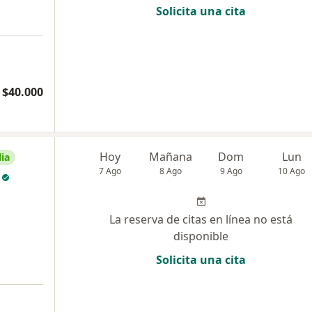
Solicita una cita
$40.000
Hoy
Mañana
Dom
Lun
ia
7 Ago
8 Ago
9 Ago
10 Ago
La reserva de citas en línea no está
disponible
Solicita una cita