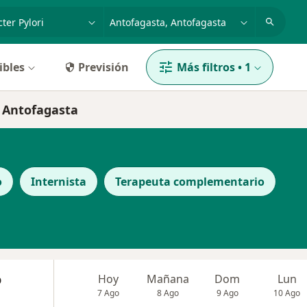
dad, enfermedad o nombre
ciudad o comuna
ibles
Previsión
Más filtros
•
1
n Antofagasta
o
Internista
Terapeuta complementario
o
Hoy
Mañana
Dom
Lun
7 Ago
8 Ago
9 Ago
10 Ago