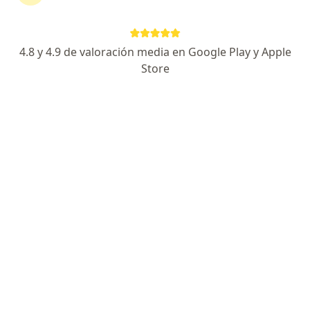
tu tratamiento sin salir de casa. Y, si lo necesitas,
también puedes reservar una cita presencial.
4.8 y 4.9 de valoración media en Google Play y Apple
Mostrar especialistas
Store
¿Cómo funciona?
Expertos en grasa localizada
Amparo Balbontin Solar
Kinesiólogo
Chillán
Katherine Puentes Figueroa