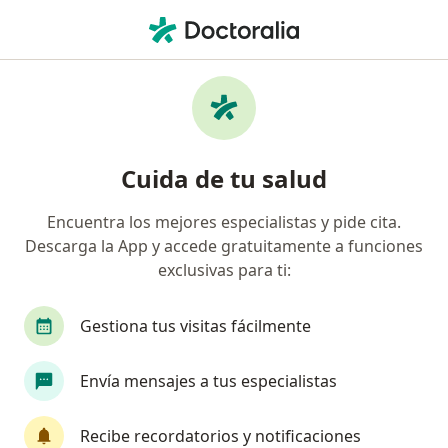
Men
¿Qué estás buscando?
Página De Inicio
Enfermedades
Grasa Localizada
Grasa localizada - Información,
Cuida de tu salud
expertos y preguntas frecuentes
Encuentra los mejores especialistas y pide cita.
Descarga la App y accede gratuitamente a funciones
exclusivas para ti:
Información
Gestiona tus visitas fácilmente
Envía mensajes a tus especialistas
No descuides tu salud
Escoge la consulta online para empezar o continuar
Recibe recordatorios y notificaciones