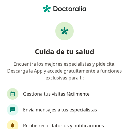
Men
Dientes Desgastados • Viña del Mar, Valparaíso
Filtros
• 1
Previsión
Mapa
Especialistas en Dientes desgastados en
Cuida de tu salud
Viña del Mar
Encuentra los mejores especialistas y pide cita.
Descarga la App y accede gratuitamente a funciones
¿Qué especialidad estás buscando?
exclusivas para ti:
Dentista
Gestiona tus visitas fácilmente
Envía mensajes a tus especialistas
Recibe recordatorios y notificaciones