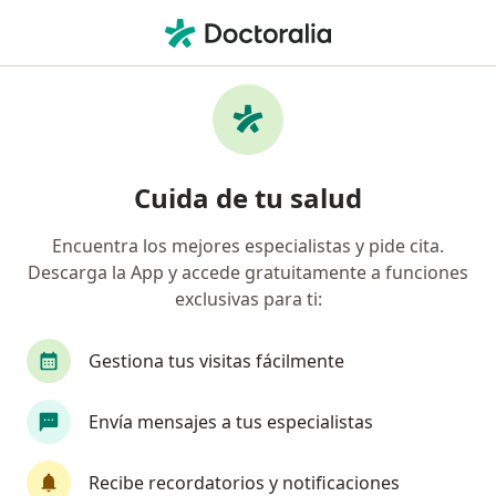
Men
Abcesos • Viña del Mar, Valparaíso
Filtros
• 1
Previsión
Mapa
Especialistas en Abcesos en Viña del Mar
Cuida de tu salud
Encuentra los mejores especialistas y pide cita.
¿Qué especialidad estás buscando?
Descarga la App y accede gratuitamente a funciones
Dentista
Cirujano maxilofacial
exclusivas para ti:
Gestiona tus visitas fácilmente
Envía mensajes a tus especialistas
Recibe recordatorios y notificaciones