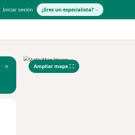
Iniciar sesión
¿Eres un especialista?
Ampliar mapa
Lun
Mar
Mié
10 Ago
11 Ago
12 Ago