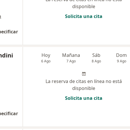
disponible
a
Solicita una cita
pecificar
ndini
Hoy
Mañana
Sáb
Dom
6 Ago
7 Ago
8 Ago
9 Ago
La reserva de citas en línea no está
disponible
Solicita una cita
pecificar