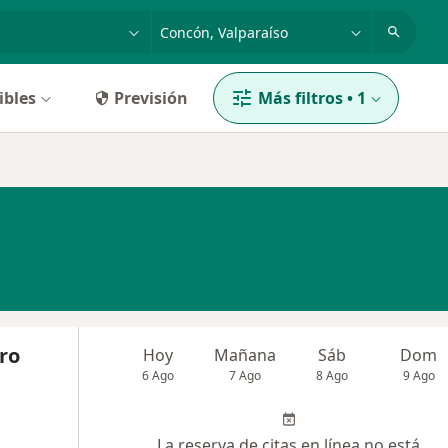
dad, enfermedad o nombre
ciudad o comuna
ibles
Previsión
Más filtros
•
1
aro
Hoy
Mañana
Sáb
Dom
6 Ago
7 Ago
8 Ago
9 Ago
La reserva de citas en línea no está