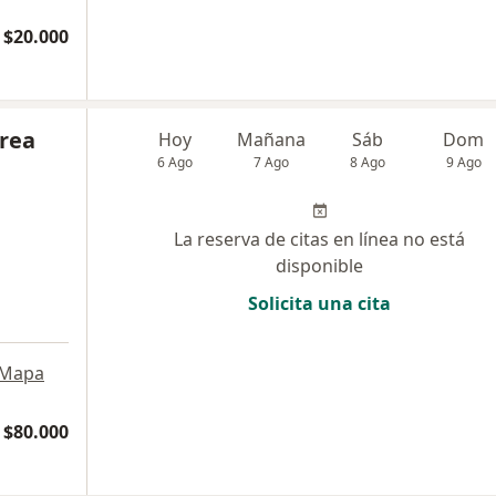
 $20.000
drea
Hoy
Mañana
Sáb
Dom
6 Ago
7 Ago
8 Ago
9 Ago
La reserva de citas en línea no está
disponible
Solicita una cita
Mapa
 $80.000