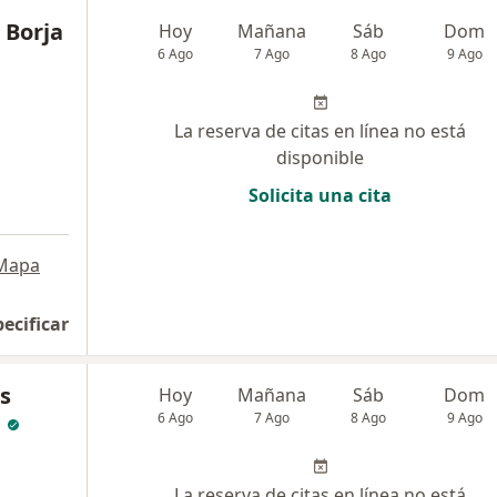
 Borja
Hoy
Mañana
Sáb
Dom
6 Ago
7 Ago
8 Ago
9 Ago
La reserva de citas en línea no está
disponible
Solicita una cita
Mapa
pecificar
s
Hoy
Mañana
Sáb
Dom
m
6 Ago
7 Ago
8 Ago
9 Ago
La reserva de citas en línea no está