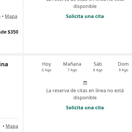
disponible
n
•
Mapa
Solicita una cita
sde $350
ina
Hoy
Mañana
Sáb
Dom
6 Ago
7 Ago
8 Ago
9 Ago
La reserva de citas en línea no está
disponible
Solicita una cita
•
Mapa