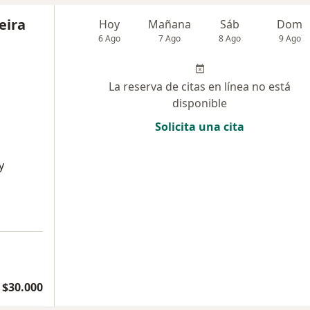
eira
Hoy
Mañana
Sáb
Dom
6 Ago
7 Ago
8 Ago
9 Ago
La reserva de citas en línea no está
disponible
Solicita una cita
y
$30.000