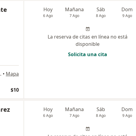
nte
Hoy
Mañana
Sáb
Dom
6 Ago
7 Ago
8 Ago
9 Ago
La reserva de citas en línea no está
disponible
Solicita una cita
ta Montemar, Viña del Mar
•
Mapa
$10
arez
Hoy
Mañana
Sáb
Dom
6 Ago
7 Ago
8 Ago
9 Ago