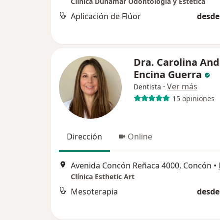
Clínica Dunamar Odontología y Estética
Aplicación de Flúor
desde
Dra. Carolina An
Encina Guerra
·
Ver más
Dentista
15 opiniones
Dirección
Online
Avenida Concón Reñaca 4000, Concón
•
Clínica Esthetic Art
Mesoterapia
desde