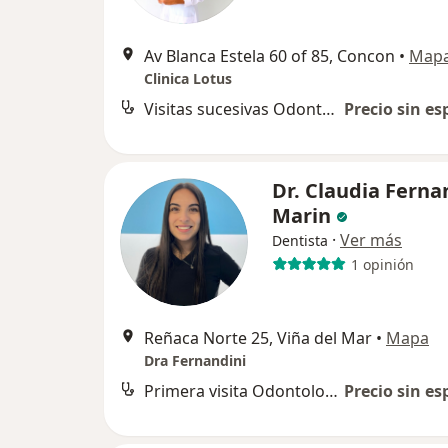
Av Blanca Estela 60 of 85, Concon
•
Map
Clinica Lotus
Visitas sucesivas Odontología
Precio sin es
Dr. Claudia Ferna
Marin
·
Ver más
Dentista
1 opinión
Reñaca Norte 25, Viña del Mar
•
Mapa
Dra Fernandini
Primera visita Odontología
Precio sin es