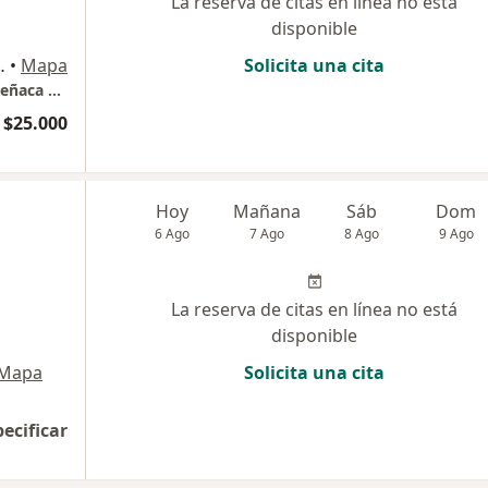
La reserva de citas en línea no está
disponible
ns 3047, Concón
•
Mapa
Solicita una cita
Dra Carolina Alvarez - Consulta Privada en Reñaca | Concon | Bosques de Montemar
$25.000
Hoy
Mañana
Sáb
Dom
6 Ago
7 Ago
8 Ago
9 Ago
La reserva de citas en línea no está
disponible
Mapa
Solicita una cita
pecificar