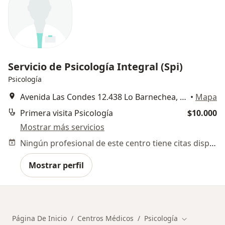
Servicio de Psicología Integral (Spi)
Psicología
Avenida Las Condes 12.438 Lo Barnechea, Santiago., Las Condes
•
Mapa
Primera visita Psicología
$10.000
Mostrar más servicios
Ningún profesional de este centro tiene citas disponibles
Mostrar perfil
Página De Inicio
Centros Médicos
Psicología
Cambiar de 