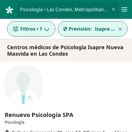
Men
Psicología • Las Condes, Metropolitana de Santiago
Filtros
• 1
Previsión:
Isapre Nueva M
Centros médicos de Psicología Isapre Nueva
Masvida en Las Condes
Renuevo Psicología SPA
Psicología