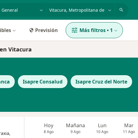
dad, enfermedad o nombre
ciudad o comuna
ibles
Previsión
Más filtros
•
1
en Vitacura
anca
Isapre Consalud
Isapre Cruz del Norte
Hoy
Mañana
Lun
Mar
8 Ago
9 Ago
10 Ago
11 Ago
axia,