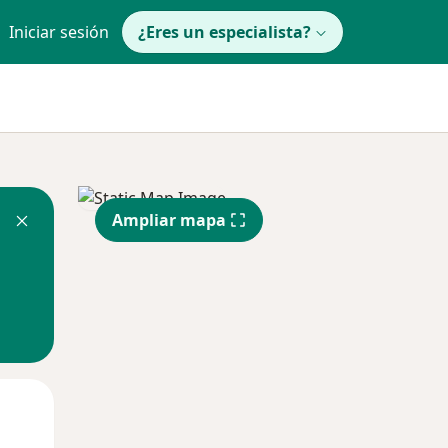
Iniciar sesión
¿Eres un especialista?
Ampliar mapa
Mié
Jue
Vie
12 Ago
13 Ago
14 Ago