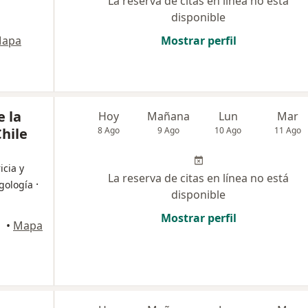
La reserva de citas en línea no está
disponible
apa
Mostrar perfil
e la
Hoy
Mañana
Lun
Mar
hile
8 Ago
9 Ago
10 Ago
11 Ago
icia y
La reserva de citas en línea no está
·
ngología
disponible
Mostrar perfil
ndes
•
Mapa