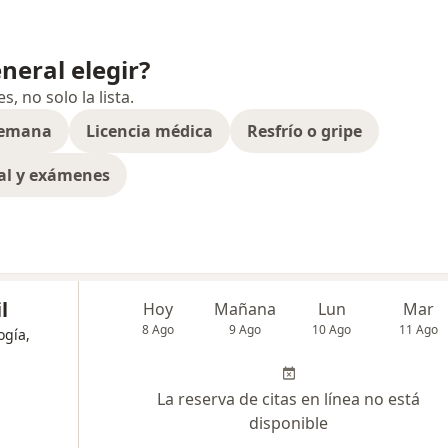
neral elegir?
 no solo la lista.
semana
Licencia médica
Resfrío o gripe
al y exámenes
l
Hoy
Mañana
Lun
Mar
8 Ago
9 Ago
10 Ago
11 Ago
ogía,
La reserva de citas en línea no está
disponible