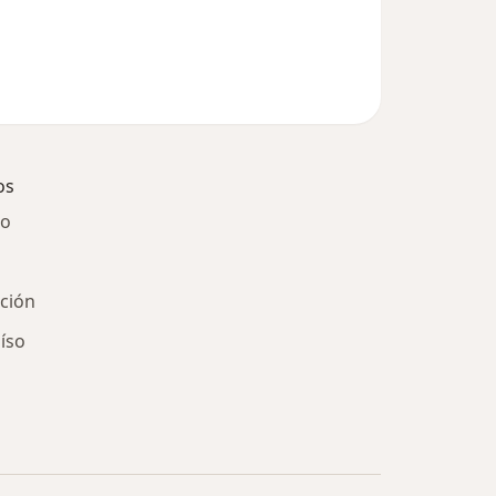
os
go
ción
íso
ía: Especialistas más solicitados