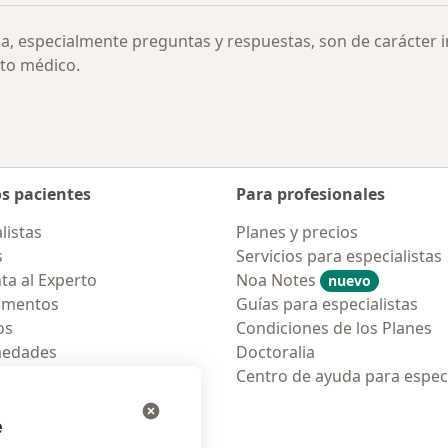
ia, especialmente preguntas y respuestas, son de carácter 
to médico.
os pacientes
Para profesionales
listas
Planes y precios
s
Servicios para especialistas
ta al Experto
Noa Notes
nuevo
amentos
Guías para especialistas
os
Condiciones de los Planes
medades
Doctoralia
tas Frecuentes
Centro de ayuda para especi
ión para móvil
e