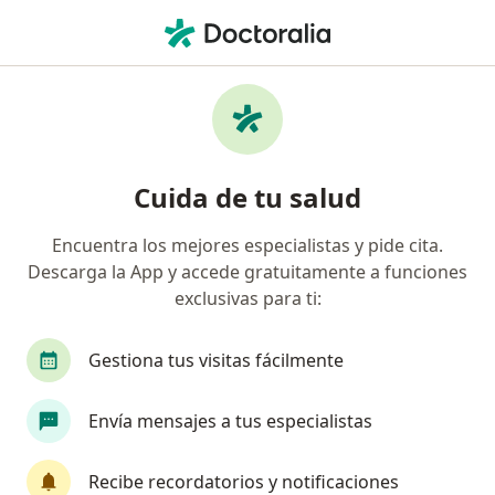
Men
Pediatra • Valdivia, Los Ríos
Filtros
Previsión
Mapa
Pediatras en Valdivia
Cuida de tu salud
Encuentra los mejores especialistas y pide cita.
¿Cuál es tu previsión?
Descarga la App y accede gratuitamente a funciones
Fonasa
exclusivas para ti:
Gestiona tus visitas fácilmente
Envía mensajes a tus especialistas
Recibe recordatorios y notificaciones