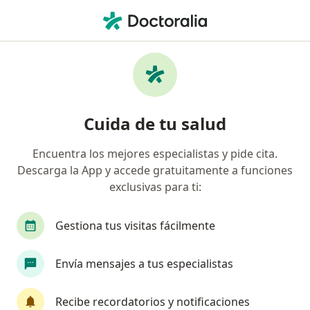
Men
Infecciones Por Hongos • Valdivia, Los Ríos
Filtros
• 1
Previsión
Mapa
Especialistas en Infecciones por hongos en
Cuida de tu salud
Valdivia
Encuentra los mejores especialistas y pide cita.
Descarga la App y accede gratuitamente a funciones
¿Qué especialidad estás buscando?
exclusivas para ti:
Ginecólogo
Infectólogo
Internista
An
Gestiona tus visitas fácilmente
Envía mensajes a tus especialistas
Recibe recordatorios y notificaciones