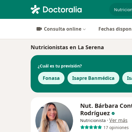
especiali
Consulta online
Fechas dispon
Nutricionistas en La Serena
¿Cuál es tu previsión?
Fonasa
Isapre Banmédica
Is
Nut. Bárbara Con
Rodríguez
·
Ver más
Nutricionista
17 opiniones