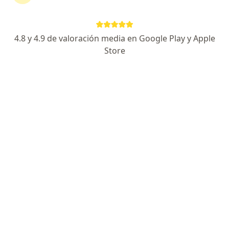
Dirección
Online
4.8 y 4.9 de valoración media en Google Play y Apple
Concepción
•
Mapa
Store
CONSULTA nutricional online Concepción
Acepta Nueva Mas Vida
Alimentación low carb y cetogénica
Este especialista no ofrece reserva de cita en línea en esta dirección.
Solicita una cita