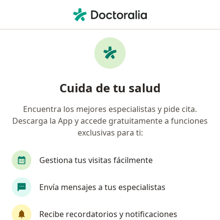
Men
Nutricionista • Concepción, Biobío
Filtros
Previsión:
Nueva Mas Vida
Nutricionistas recomendados de Nueva
Cuida de tu salud
Mas Vida en Concepción
Encuentra los mejores especialistas y pide cita.
Descarga la App y accede gratuitamente a funciones
exclusivas para ti:
Gestiona tus visitas fácilmente
Envía mensajes a tus especialistas
Nut. Belén Araya Inostroza
·
Ver más
Nutricionista
Recibe recordatorios y notificaciones
244 opiniones