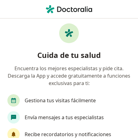
Men
Médico General • Quilpué, Valparaíso
Filtros
Previsión:
Isapre Consalud
Médicos generales recomendados de Isapre
Cuida de tu salud
Consalud en Quilpué
Encuentra los mejores especialistas y pide cita.
Descarga la App y accede gratuitamente a funciones
exclusivas para ti:
Gestiona tus visitas fácilmente
Envía mensajes a tus especialistas
Dr. Santiago Mauricio Dominguez Rodas
·
Ver más
Médico general
Recibe recordatorios y notificaciones
207 opiniones