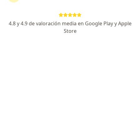
Dirección
Online
4.8 y 4.9 de valoración media en Google Play y Apple
Yungay 1731 | oficina 203 (Edificio Soria), Valparaíso
•
Mapa
Store
Consultorio privado
Acepta Isapre Consalud
Primera visita Medicina General
Este especialista no ofrece reserva de cita en línea en esta dirección.
Solicita una cita