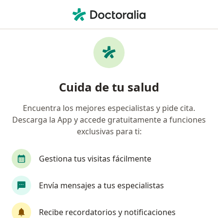
Men
Médico General • La Serena, Coquimbo
Filtros
Previsión:
Isapre Consalud
Médicos generales recomendados de Isapre
Cuida de tu salud
Consalud en La Serena
Encuentra los mejores especialistas y pide cita.
Descarga la App y accede gratuitamente a funciones
exclusivas para ti:
Gestiona tus visitas fácilmente
Envía mensajes a tus especialistas
Dr. Pablo Zócimo Millaleo Cea
·
Ver más
Médico general
Recibe recordatorios y notificaciones
449 opiniones