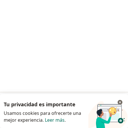
Afasia en Estacion Central
Dislalia en Estacion Central
Retraso en el desarrollo del lenguaje en Estacion
Central
Trastorno fonológico en Estacion Central
Ver más (14)
Más en esta categoría: Principales enfermed
Previsiones en Estacion Central
Fonoaudiólogos de Fonasa en Estacion Central
Fonoaudiólogos de Isapre Banmédica en Estacion
Central
Tu privacidad es importante
Ir a la app
Fonoaudiólogos de Isapre Consalud en Estacion
Usamos cookies para ofrecerte una
Central
mejor experiencia.
Leer más
.
Continuar en el navegador
Fonoaudiólogos de Isapre Colmena Golden Cross