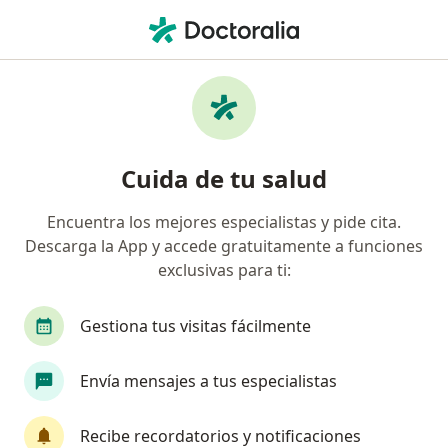
Men
Fonoaudiólogo • Estacion Central, Metropolitana de Santiago
Filtros
Previsión
Mapa
Fonoaudiólogos en Estacion Central
Cuida de tu salud
Encuentra los mejores especialistas y pide cita.
¿Cuál es tu previsión?
Descarga la App y accede gratuitamente a funciones
Fonasa
Isapre Banmédica
Isapre Cruz Bl
exclusivas para ti:
Gestiona tus visitas fácilmente
Envía mensajes a tus especialistas
Recibe recordatorios y notificaciones