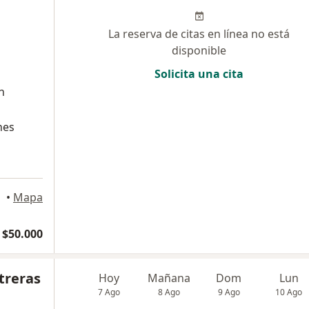
La reserva de citas en línea no está
disponible
Solicita una cita
n
nes
geles
•
Mapa
$50.000
treras
Hoy
Mañana
Dom
Lun
7 Ago
8 Ago
9 Ago
10 Ago