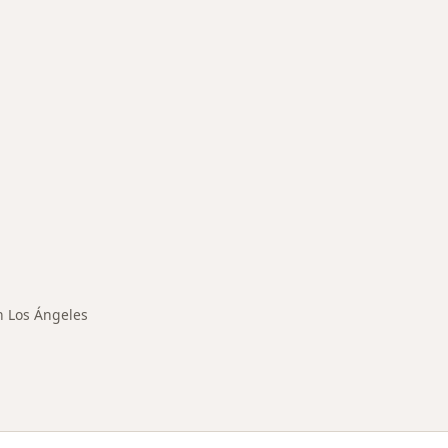
rmedades en Los Ángeles
n Los Ángeles