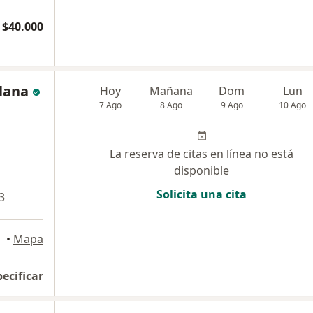
$40.000
llana
Hoy
Mañana
Dom
Lun
7 Ago
8 Ago
9 Ago
10 Ago
La reserva de citas en línea no está
disponible
Solicita una cita
3
•
Mapa
pecificar