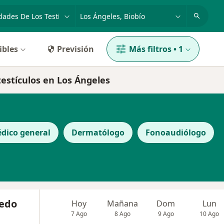
dad, enfermedad o nombre
ciudad o comuna
ibles
Previsión
Más filtros
•
1
testículos en Los Ángeles
dico general
Dermatólogo
Fonoaudiólogo
redo
Hoy
Mañana
Dom
Lun
7 Ago
8 Ago
9 Ago
10 Ago