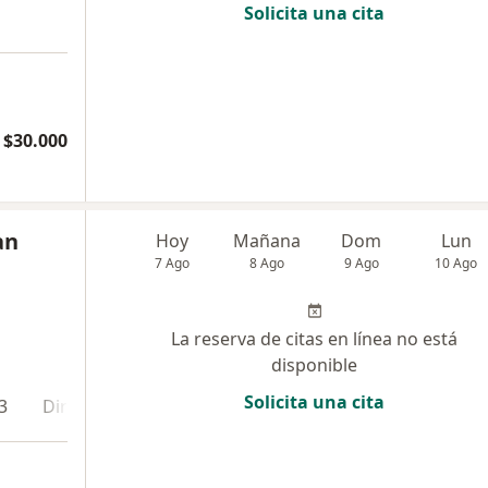
Solicita una cita
$30.000
an
Hoy
Mañana
Dom
Lun
7 Ago
8 Ago
9 Ago
10 Ago
La reserva de citas en línea no está
disponible
Solicita una cita
3
Dirección 4
Online