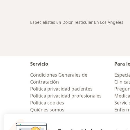
Más en esta categoría: Otras enfe
Especialistas En Dolor Testicular En Los Ángeles
Servicio
Para l
Condiciones Generales de
Especia
Contratación
Clínica
Politica privacidad pacientes
Pregun
Política privacidad profesionales
Medic
Política cookies
Servici
Quiénes somos
Enfer
Empleos
Pregun
Nuevas posiciones
Contacto
Aplicac