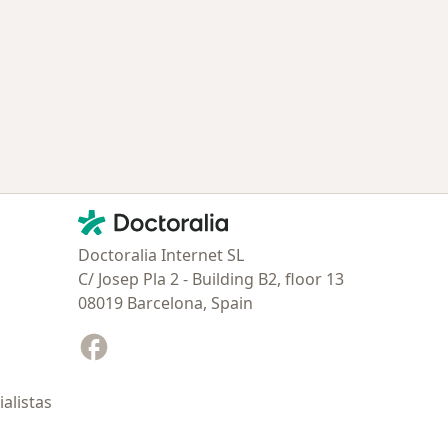
Contacto
Doctoralia - Página de inicio
Doctoralia Internet SL
C/ Josep Pla 2 - Building B2, floor 13
08019 Barcelona, Spain
Facebook
se abre en una nueva pestaña
alistas