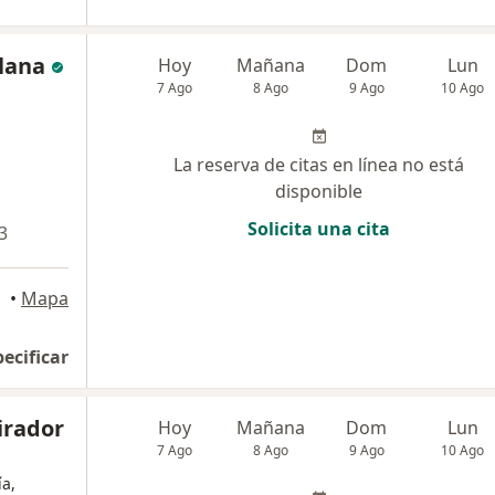
llana
Hoy
Mañana
Dom
Lun
7 Ago
8 Ago
9 Ago
10 Ago
La reserva de citas en línea no está
disponible
Solicita una cita
3
•
Mapa
pecificar
irador
Hoy
Mañana
Dom
Lun
7 Ago
8 Ago
9 Ago
10 Ago
a,