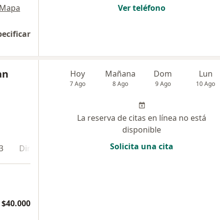
Mapa
Ver teléfono
pecificar
an
Hoy
Mañana
Dom
Lun
7 Ago
8 Ago
9 Ago
10 Ago
La reserva de citas en línea no está
disponible
Solicita una cita
3
Dirección 4
Online
$40.000