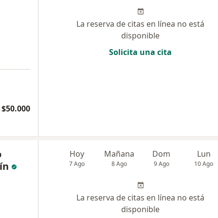
La reserva de citas en línea no está
disponible
Solicita una cita
 $50.000
o
Hoy
Mañana
Dom
Lun
ín
7 Ago
8 Ago
9 Ago
10 Ago
La reserva de citas en línea no está
disponible