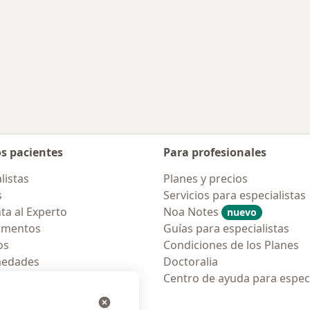
rmedades en Los Ángeles
os pacientes
Para profesionales
listas
Planes y precios
s
Servicios para especialistas
ta al Experto
Noa Notes
nuevo
amentos
Guías para especialistas
os
Condiciones de los Planes
medades
Doctoralia
tas Frecuentes
Centro de ayuda para especi
ión para móvil