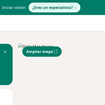
Iniciar sesión
¿Eres un especialista?
Ampliar mapa
Mar
Mié
Jue
11 Ago
12 Ago
13 Ago