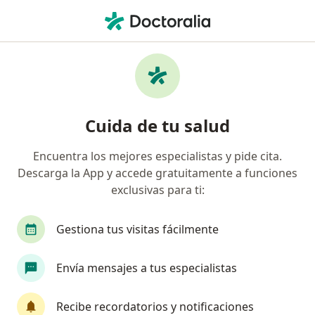
Men
Diabetes Mellitus • La Florida, Metropolitana de Santiago
Filtros
• 1
Previsión
Mapa
Especialistas en Diabetes Mellitus en La
Cuida de tu salud
Florida
Encuentra los mejores especialistas y pide cita.
Descarga la App y accede gratuitamente a funciones
¿Qué especialidad estás buscando?
exclusivas para ti:
Médico general
Internista
Cirujano gener
Gestiona tus visitas fácilmente
Envía mensajes a tus especialistas
Recibe recordatorios y notificaciones