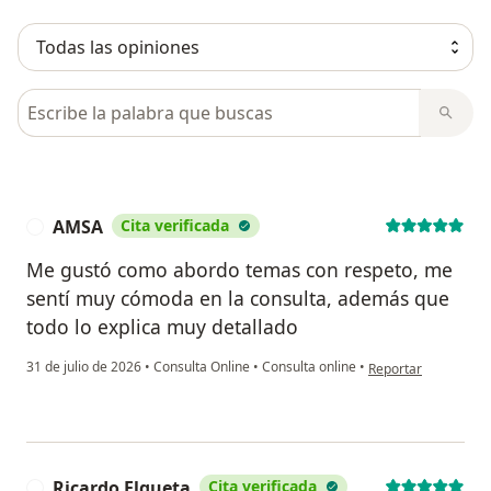
Busca en opiniones
AMSA
Cita verificada
A
Me gustó como abordo temas con respeto, me
sentí muy cómoda en la consulta, además que
todo lo explica muy detallado
en opinión del usua
31 de julio de 2026
•
Consulta Online
•
Consulta online
•
Reportar
Ricardo Elgueta
Cita verificada
R