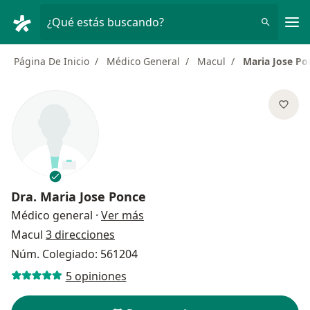
Men
¿Qué estás buscando?
Página De Inicio
Médico General
Macul
Maria Jose Po
Dra.
Maria Jose Ponce
sobre las especializaciones
Médico general
·
Ver más
Macul
3 direcciones
Núm. Colegiado: 561204
5 opiniones