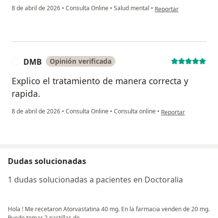
en opinión del usuario
8 de abril de 2026
•
Consulta Online
•
Salud mental
•
Reportar
DMB
Opinión verificada
D
Explico el tratamiento de manera correcta y
rapida.
en opinión del usua
8 de abril de 2026
•
Consulta Online
•
Consulta online
•
Reportar
Dudas solucionadas
1 dudas solucionadas a pacientes en Doctoralia
Hola ! Me recetaron Atorvastatina 40 mg. En la farmacia venden de 20 mg.
Puedo tomar 2 pastillas de