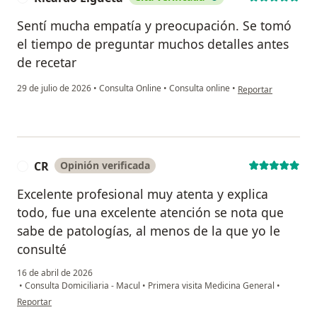
Sentí mucha empatía y preocupación. Se tomó
el tiempo de preguntar muchos detalles antes
de recetar
en opinión del usuar
29 de julio de 2026
•
Consulta Online
•
Consulta online
•
Reportar
CR
Opinión verificada
C
Excelente profesional muy atenta y explica
todo, fue una excelente atención se nota que
sabe de patologías, al menos de la que yo le
consulté
16 de abril de 2026
•
Consulta Domiciliaria - Macul
•
Primera visita Medicina General
•
en opinión del usuario CR
Reportar