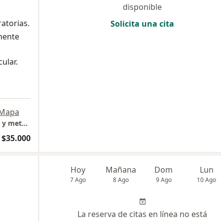
disponible
atorias.
Solicita una cita
nente
ular.
Mapa
Consulta Presencial medicina gral, obesidad y metabolismo.
$35.000
Hoy
Mañana
Dom
Lun
7 Ago
8 Ago
9 Ago
10 Ago
La reserva de citas en línea no está