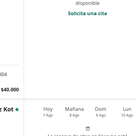
disponible
Solicita una cita
apa
 $40.000
z Kot
Hoy
Mañana
Dom
Lun
7 Ago
8 Ago
9 Ago
10 Ago