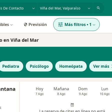
dad, enfermedad o nombre
ciudad o comuna
ibles
Previsión
Más filtros
•
1
to en Viña del Mar
Pediatra
Psicólogo
Homeópata
Ver más
Santana
Hoy
Mañana
Dom
Lun
7 Ago
8 Ago
9 Ago
10 Ago
s
La reserva de citas en línea no está