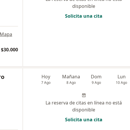
disponible
Solicita una cita
Mapa
$30.000
ro
Hoy
Mañana
Dom
Lun
7 Ago
8 Ago
9 Ago
10 Ago
La reserva de citas en línea no está
disponible
Solicita una cita