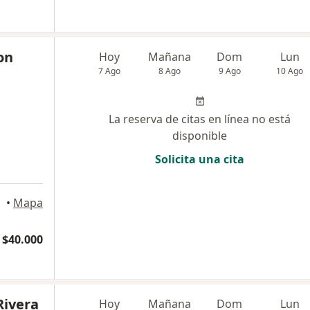
on
Hoy
Mañana
Dom
Lun
7 Ago
8 Ago
9 Ago
10 Ago
La reserva de citas en línea no está
disponible
Solicita una cita
•
Mapa
 $40.000
Rivera
Hoy
Mañana
Dom
Lun