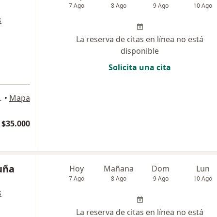
7 Ago
8 Ago
9 Ago
10 Ago
s
La reserva de citas en línea no está
disponible
Solicita una cita
, Viña del Mar
•
Mapa
 $35.000
uña
Hoy
Mañana
Dom
Lun
7 Ago
8 Ago
9 Ago
10 Ago
s
La reserva de citas en línea no está