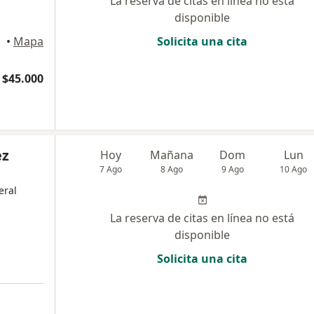
La reserva de citas en línea no está
disponible
•
Mapa
Solicita una cita
$45.000
ez
Hoy
Mañana
Dom
Lun
7 Ago
8 Ago
9 Ago
10 Ago
eral
La reserva de citas en línea no está
disponible
Solicita una cita