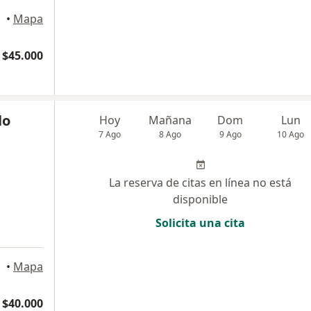
•
Mapa
$45.000
lo
Hoy
Mañana
Dom
Lun
7 Ago
8 Ago
9 Ago
10 Ago
La reserva de citas en línea no está
disponible
Solicita una cita
•
Mapa
 $40.000