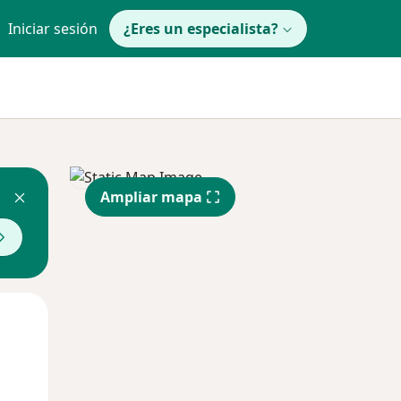
Iniciar sesión
¿Eres un especialista?
Ampliar mapa
Mar
Mié
Jue
11 Ago
12 Ago
13 Ago