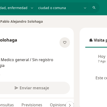
dad, enfermedad o nombre
ciudad o comuna
Pablo Alejandro Solohaga
Solohaga
Visita 
Visita p
obre las especializaciones
Hoy
Medico general / Sin registro
7 Ago
gia
s
Este c
Enviar mensaje
nsultas
Previsiones
Opiniones (102)