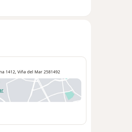
na 1412,
Viña del Mar
2581492
ar
 abre en una nueva pestaña