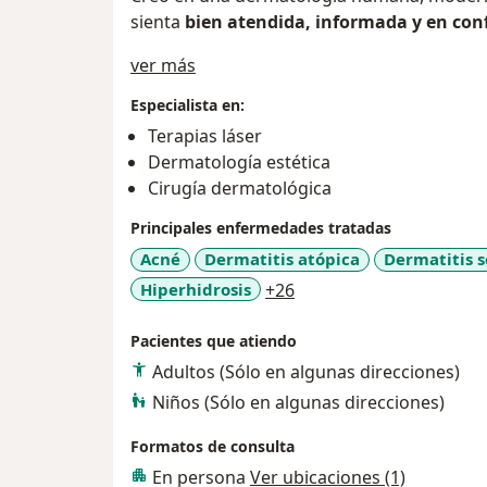
sienta
bien atendida, informada y en con
Sobre mí
ver más
Especialista en:
Terapias láser
Dermatología estética
Cirugía dermatológica
Principales enfermedades tratadas
Acné
Dermatitis atópica
Dermatitis s
a11y_sr_more_diseases
Hiperhidrosis
+26
Pacientes que atiendo
Adultos (Sólo en algunas direcciones)
Niños (Sólo en algunas direcciones)
Formatos de consulta
En persona
Ver ubicaciones (1)