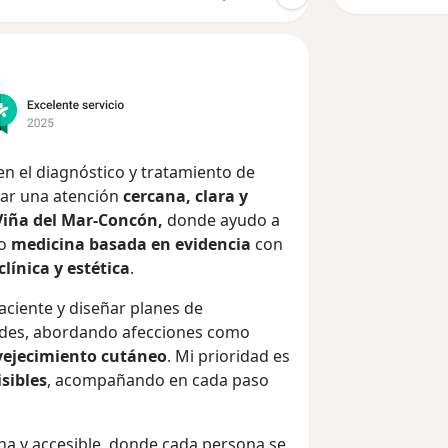
en el diagnóstico y tratamiento de
gar una atención
cercana, clara y
 Viña del Mar-Concón,
donde ayudo a
do
medicina basada en evidencia
con
línica y estética
.
ciente y diseñar planes de
ades, abordando afecciones como
vejecimiento cutáneo
. Mi prioridad es
sibles
, acompañando en cada paso
 y accesible, donde cada persona se