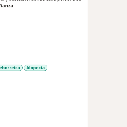
fianza
.
eborreica
Alopecia