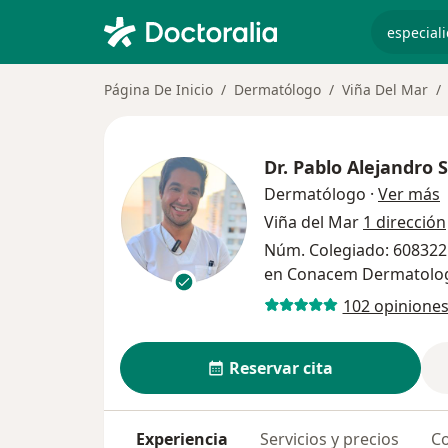
especiali
Página De Inicio
Dermatólogo
Viña Del Mar
Dr.
Pablo Alejandro 
s
Dermatólogo
·
Ver más
Viña del Mar
1 dirección
Núm. Colegiado: 608322 
en Conacem Dermatolo
102 opinione
Reservar cita
Experiencia
Servicios y precios
Co