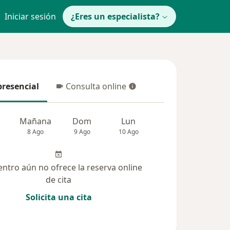
Iniciar sesión
¿Eres un especialista?
presencial
Consulta online
resencial
Consulta online
Mañana
Dom
Lun
Mar
Mié
8 Ago
9 Ago
10 Ago
11 Ago
12 Ag
entro aún no ofrece la reserva online
de cita
Solicita una cita