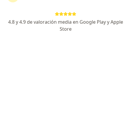
Dra. Sofía Ximena Sandoval
Dentista
4.8 y 4.9 de valoración media en Google Play y Apple
19 opiniones
Store
Chacabuco 803, Valdivia
•
Mapa
Dentosalud
Este especialista no ofrece reserva de cita en línea en esta dirección.
Solicita una cita