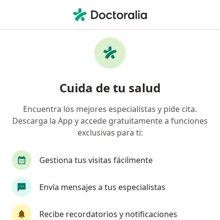
Men
Abcesos • Valdivia, Los Ríos
Filtros
• 1
Previsión
Mapa
Especialistas en Abcesos en Valdivia
Cuida de tu salud
Encuentra los mejores especialistas y pide cita.
¿Qué especialidad estás buscando?
Descarga la App y accede gratuitamente a funciones
Dentista
Médico estético
exclusivas para ti:
Gestiona tus visitas fácilmente
Envía mensajes a tus especialistas
Recibe recordatorios y notificaciones