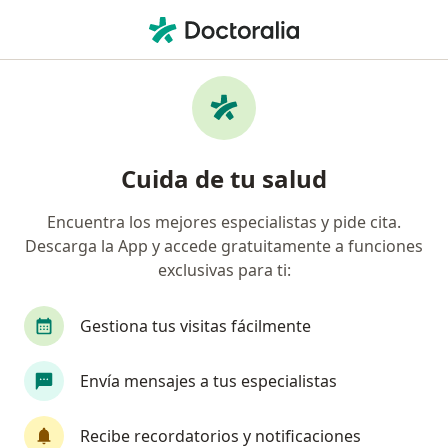
Men
Obstetricia Y Ginecología • San Miguel, Metropolitana de Santiago
Filtros
• 1
Previsión
Mapa
Centros médicos de Obstetricia y
Cuida de tu salud
Ginecología en San Miguel
Encuentra los mejores especialistas y pide cita.
Descarga la App y accede gratuitamente a funciones
¿Cuál es tu previsión?
exclusivas para ti:
Fonasa
Isapre Banmédica
Gestiona tus visitas fácilmente
Isapre Consalud
Envía mensajes a tus especialistas
Isapre Colmena Golden Cross
Recibe recordatorios y notificaciones
Isapre Nueva Masvida
Ver más