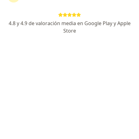
4.8 y 4.9 de valoración media en Google Play y Apple
Store
PREVENTIVE HEALTH GRUPO MEDICO L.M.
SPA
Obstetricia y ginecología, Medicina preventiva
1976 opiniones
Alfredo Barros Errazuriz 1954 oficina 207, Providencia
•
Mapa
Consulta ginecológica
desde $30.000
Mostrar más servicios