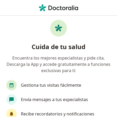
Men
Cirujano Maxilofacial • Santiago, Metropolitana de Santiago
Filtros
Previsión
Mapa
Cirujanos maxilofaciales en Santiago
Cuida de tu salud
Encuentra los mejores especialistas y pide cita.
¿Cuál es tu previsión?
Descarga la App y accede gratuitamente a funciones
Fonasa
exclusivas para ti:
Gestiona tus visitas fácilmente
Envía mensajes a tus especialistas
Recibe recordatorios y notificaciones