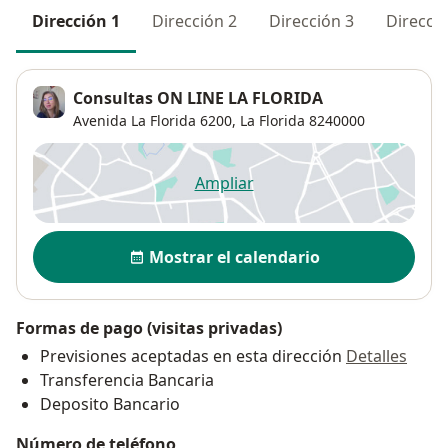
Dirección 1
Dirección 2
Dirección 3
Direcció
Consultas ON LINE LA FLORIDA
Avenida La Florida 6200,
La Florida
8240000
Ampliar
se abre en una nueva pestañ
Disponibilidad
Mostrar el calendario
Formas de pago (visitas privadas)
Previsiones aceptadas en esta dirección
Detalles
Transferencia Bancaria
Deposito Bancario
Número de teléfono