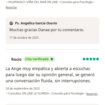
•
VALPARAISO / VIÑA DEL MAR ON LINE
•
Consulta para Psicología
•
en opinión del usuario Danae Rodriguez
Reportar
Ps. Angelica Garcia Osorio
Muchas gracias Danae por tu comentario.
17 de octubre de 2025
Rocio
Cita verificada
R
La Ange muy empática y abierta a escuchar,
para luego dar su opinión general, se generó
una conversación fluida, sin interrupciones.
24 de septiembre de 2025
en opinión del
•
Consultas ON LINE LA FLORIDA
•
Consulta para Psicología
•
Reportar