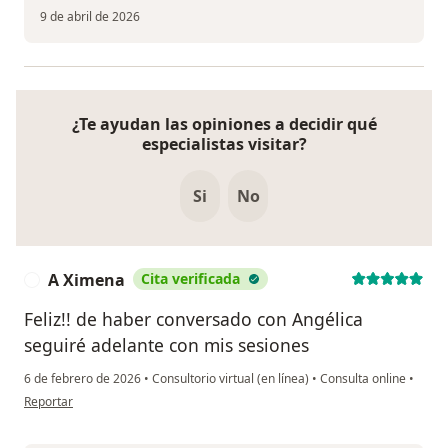
9 de abril de 2026
¿Te ayudan las opiniones a decidir qué
especialistas visitar?
Si
No
A Ximena
Cita verificada
A
Feliz!! de haber conversado con Angélica
seguiré adelante con mis sesiones
6 de febrero de 2026
•
Consultorio virtual (en línea)
•
Consulta online
•
en opinión del usuario A Ximena
Reportar