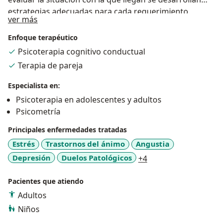
estrategias adecuadas para cada requerimiento.
Sobre mí
ver más
Puedo ayudar con una escucha activa, tengo los
conocimientos adecuados para hacer un trabajo
Enfoque terapéutico
dedicado y acorde. Haré lo máximo posible de
Psicoterapia cognitivo conductual
ayudarte en lo que necesites e intentaré cooperar en
Terapia de pareja
la superación de lo que te está aquejando, con un
trabajo colaborativo entre paciente y terapeuta.
Especialista en:
Psicoterapia en adolescentes y adultos
Psicometría
Principales enfermedades tratadas
Estrés
Trastornos del ánimo
Angustia
a11y_sr_more_disea
Depresión
Duelos Patológicos
+4
Pacientes que atiendo
Adultos
Niños