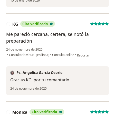
15 de enero de 2026
KG
Cita verificada
K
Me pareció cercana, certera, se notó la
preparación
24 de noviembre de 2025
en opinión del usuario KG
•
Consultorio virtual (en línea)
•
Consulta online
•
Reportar
Ps. Angelica Garcia Osorio
Gracias KG, por tu comentario
24 de noviembre de 2025
Monica
Cita verificada
M