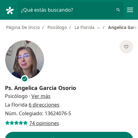
Men
¿Qué estás buscando?
Página De Inicio
Psicólogo
La Florida
Angelica Garc
Cambiar de ciudad
Ps.
Angelica Garcia Osorio
sobre las especializaciones
Psicólogo
·
Ver más
La Florida
6 direcciones
Núm. Colegiado: 13624076-5
74 opiniones