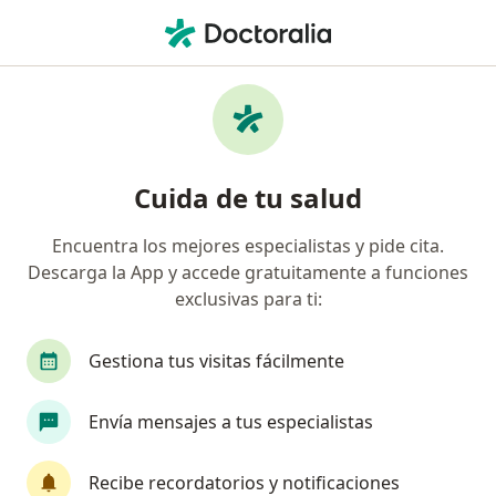
Men
Traumatólogo • Talca, Maule
Filtros
Previsión:
Boleta Reembolsab
Traumatólogos recomendados de Boleta
Cuida de tu salud
Reembolsable en todas las ISAPRES en Talca
Encuentra los mejores especialistas y pide cita.
Descarga la App y accede gratuitamente a funciones
exclusivas para ti:
Gestiona tus visitas fácilmente
Envía mensajes a tus especialistas
Dr. Patricio Rodriguez Marchant
·
Ver más
Traumatólogo
Recibe recordatorios y notificaciones
45 opiniones