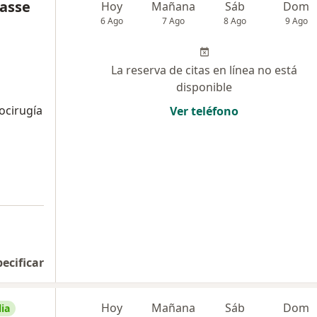
nasse
Hoy
Mañana
Sáb
Dom
6 Ago
7 Ago
8 Ago
9 Ago
La reserva de citas en línea no está
disponible
ocirugía
Ver teléfono
pecificar
Hoy
Mañana
Sáb
Dom
ia