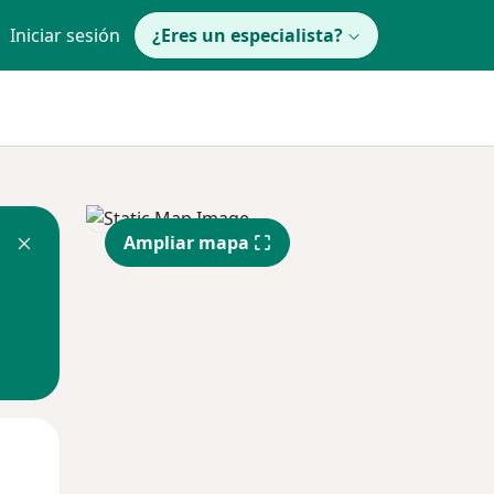
Iniciar sesión
¿Eres un especialista?
Ampliar mapa
Lun
Mar
Mié
10 Ago
11 Ago
12 Ago