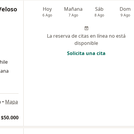
Veloso
Hoy
Mañana
Sáb
Dom
6 Ago
7 Ago
8 Ago
9 Ago
La reserva de citas en línea no está
disponible
Solicita una cita
hile
mana
n
•
Mapa
$50.000