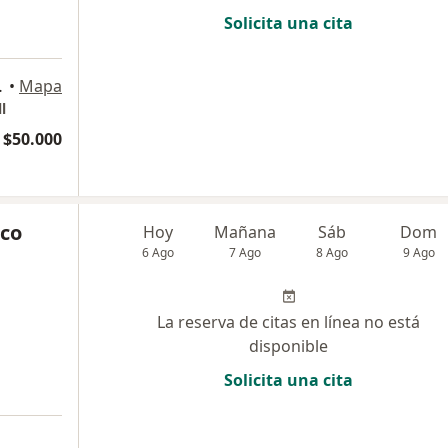
Solicita una cita
03, Vitacura
•
Mapa
l
 $50.000
ico
Hoy
Mañana
Sáb
Dom
6 Ago
7 Ago
8 Ago
9 Ago
La reserva de citas en línea no está
disponible
Solicita una cita