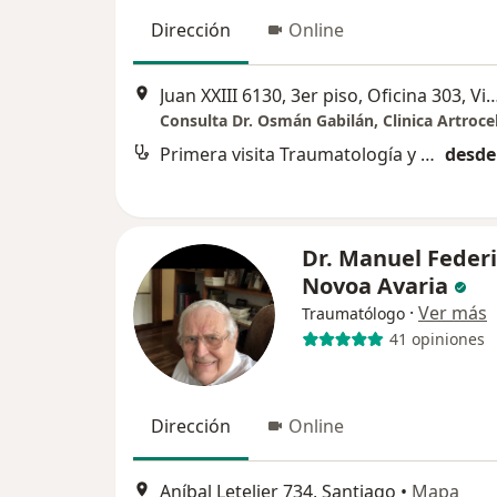
Dirección
Online
Juan XXIII 6130, 3er piso, Oficina 3
Consulta Dr. Osmán Gabilán, Clinica Artrocel
Primera visita Traumatología y Ortopedia
desde
Dr. Manuel Feder
Novoa Avaria
·
Ver más
Traumatólogo
41 opiniones
Dirección
Online
Aníbal Letelier 734, Santiago
•
Mapa