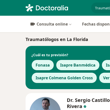
especiali
Consulta online
Fechas dispon
Traumatólogos en La Florida
¿Cuál es tu previsión?
Fonasa
Isapre Banmédica
Is
Isapre Colmena Golden Cross
Ver
Dr. Sergio Castillo
Rivera