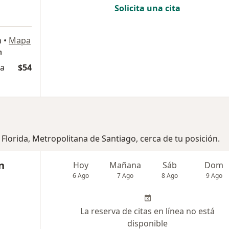
Solicita una cita
n
•
Mapa
n
ia
$54
 Florida, Metropolitana de Santiago, cerca de tu posición.
n
Hoy
Mañana
Sáb
Dom
6 Ago
7 Ago
8 Ago
9 Ago
La reserva de citas en línea no está
disponible