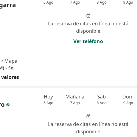
6 Ago
7 Ago
8 Ago
9 Ago
egarra
La reserva de citas en línea no está
disponible
Ver teléfono
•
Mapa
Centro Medico Hospital del Trabajadior ( CEM) - Sede Providencia
 valores
Hoy
Mañana
Sáb
Dom
ro
6 Ago
7 Ago
8 Ago
9 Ago
La reserva de citas en línea no está
disponible