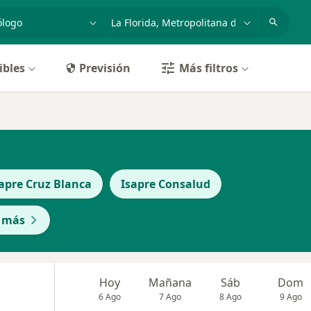
dad, enfermedad o nombre
ciudad o comuna
ibles
Previsión
Más filtros
apre Cruz Blanca
Isapre Consalud
 más
Hoy
Mañana
Sáb
Dom
6 Ago
7 Ago
8 Ago
9 Ago