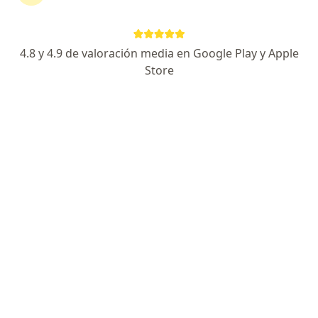
229 opiniones
Dirección 1
Dirección 2
Online
4.8 y 4.9 de valoración media en Google Play y Apple
Store
Lord Cochrane 30, Santiago
•
Mapa
ATENCIÓN PRESENCIAL - SANTIAGO CENTRO
Acepta Isapre Cruz del Norte
Drenaje linfático
Este especialista no ofrece reserva de cita en línea en esta dirección.
Solicita una cita