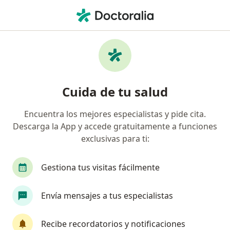
Men
Terapeuta Complementario • Santiago, Metropolitana de Santiago
Filtros
Previsión:
Isapre Cruz del Nor
Profesionales en terapias complementarias
Cuida de tu salud
recomendados de Isapre Cruz del Norte en
Santiago
Encuentra los mejores especialistas y pide cita.
Descarga la App y accede gratuitamente a funciones
exclusivas para ti:
Gestiona tus visitas fácilmente
Envía mensajes a tus especialistas
Nut. Marco Bustos Osses
Recibe recordatorios y notificaciones
·
Ver más
Terapeuta complementario, Nutricionista