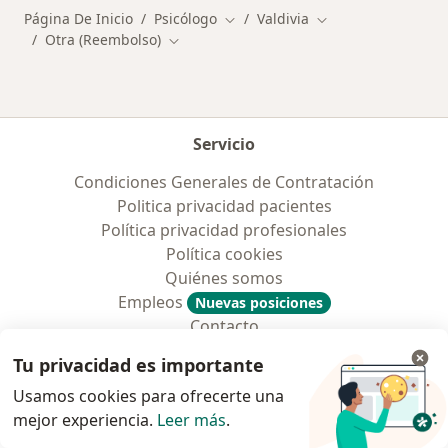
Página De Inicio
Psicólogo
Valdivia
Cambiar de ciudad
Cambiar de ciudad
Otra (Reembolso)
Cambiar de ciudad
Servicio
Condiciones Generales de Contratación
Politica privacidad pacientes
Política privacidad profesionales
Política cookies
Quiénes somos
Empleos
Nuevas posiciones
Contacto
Tu privacidad es importante
Para los pacientes
Usamos cookies para ofrecerte una
Especialistas
mejor experiencia.
Leer más
.
Clínicas