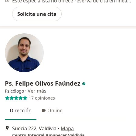
Este especialista no ofrece reserva de cita en línea en esta dirección.
Solicita una cita
Ps. Felipe Olivos Faúndez
·
Ver más
Psicólogo
17 opiniones
Dirección
Online
Suecia 222, Valdivia
•
Mapa
Centro Integral Amanecer Valdivia