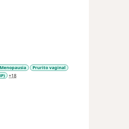
Menopausia
Prurito vaginal
a11y_sr_more_diseases
MP)
+18