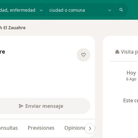
dad, enfermedad o nombre
ciudad o comuna
ah El Zauahre
re
Visita 
Visita p
re las especializaciones
Hoy
6 Ago
Este c
Enviar mensaje
nsultas
Previsiones
Opiniones (5)
Dudas solucio