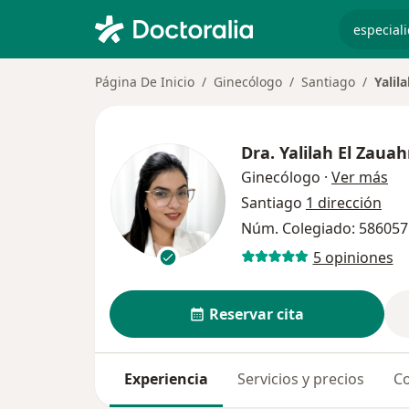
especiali
Página De Inicio
Ginecólogo
Santiago
Yalil
Dra.
Yalilah El Zauah
sob
Ginecólogo
·
Ver más
Santiago
1 dirección
Núm. Colegiado: 586057
5 opiniones
Reservar cita
Experiencia
Servicios y precios
Co