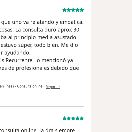
 que uno va relatando y empatica.
 cosas. La consulta duró aprox 30
ba al principio media asustado
estuvo súper, todo bien. Me dio
ir ayudando.
sis Recurrente, lo mencionó ya
nes de profesionales debido que
en opinión del usuario O.M
en línea)
•
Consulta online
•
Reportar
consulta online, la dra siempre