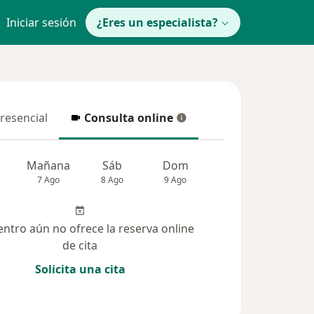
Iniciar sesión
¿Eres un especialista?
presencial
Consulta online
resencial
Consulta online
Mañana
Sáb
Dom
Lun
Mar
7 Ago
8 Ago
9 Ago
10 Ago
11 Ag
entro aún no ofrece la reserva online
de cita
Solicita una cita
nadas (1)