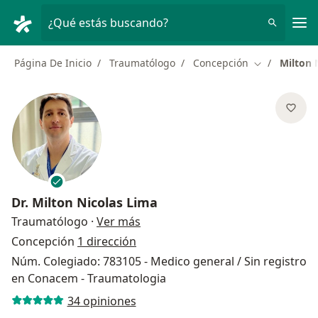
Men
¿Qué estás buscando?
Página De Inicio
Traumatólogo
Concepción
Milton 
Cambiar de c
Dr.
Milton Nicolas Lima
sobre las especializaciones
Traumatólogo
·
Ver más
Concepción
1 dirección
Núm. Colegiado: 783105 - Medico general / Sin registro
en Conacem - Traumatologia
34 opiniones