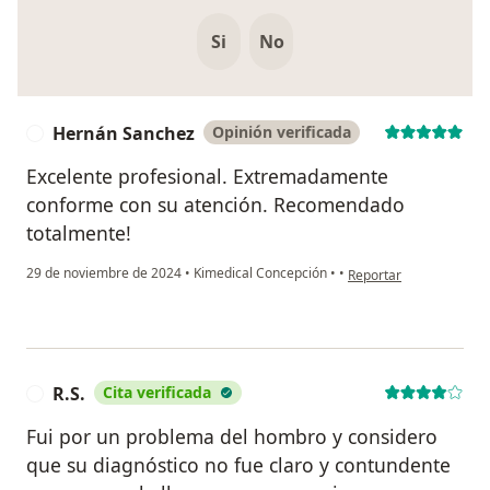
Si
No
Hernán Sanchez
Opinión verificada
H
Excelente profesional. Extremadamente
conforme con su atención. Recomendado
totalmente!
en opinión del usuario
29 de noviembre de 2024
•
Kimedical Concepción
•
•
Reportar
R.S.
Cita verificada
R
Fui por un problema del hombro y considero
que su diagnóstico no fue claro y contundente