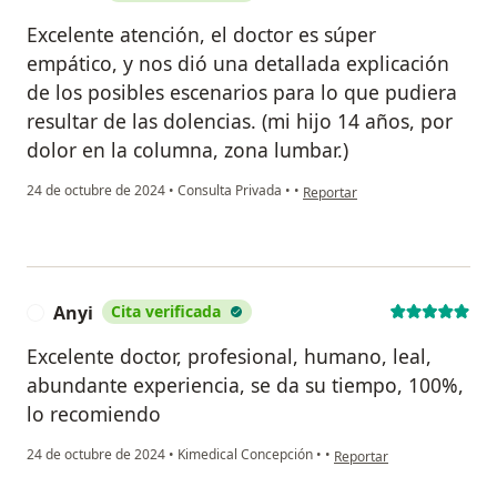
Excelente atención, el doctor es súper
empático, y nos dió una detallada explicación
de los posibles escenarios para lo que pudiera
resultar de las dolencias. (mi hijo 14 años, por
dolor en la columna, zona lumbar.)
en opinión del usuario Nora
24 de octubre de 2024
•
Consulta Privada
•
•
Reportar
Anyi
Cita verificada
A
Excelente doctor, profesional, humano, leal,
abundante experiencia, se da su tiempo, 100%,
lo recomiendo
en opinión del usuario Any
24 de octubre de 2024
•
Kimedical Concepción
•
•
Reportar