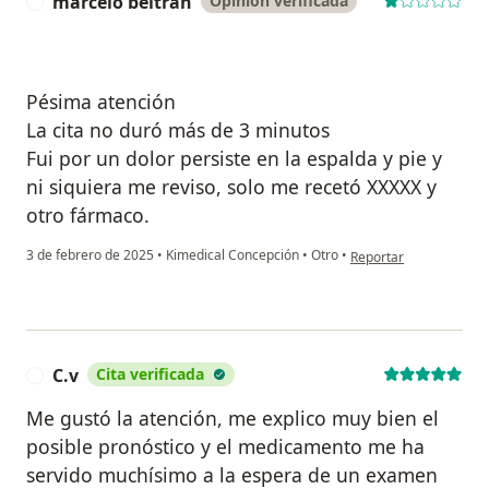
marcelo beltran
Opinión verificada
M
Pésima atención
La cita no duró más de 3 minutos
Fui por un dolor persiste en la espalda y pie y
ni siquiera me reviso, solo me recetó XXXXX y
otro fármaco.
en opinión del usuario
3 de febrero de 2025
•
Kimedical Concepción
•
Otro
•
Reportar
C.v
Cita verificada
C
Me gustó la atención, me explico muy bien el
posible pronóstico y el medicamento me ha
servido muchísimo a la espera de un examen