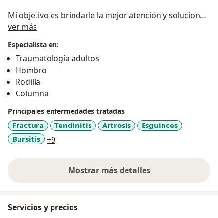
Mi objetivo es brindarle la mejor atención y soluciones
Sobre mí
personalizadas para recuperar su movilidad y calidad
ver más
de vida. Ya sea que esté lidiando con una lesión
Especialista en:
deportiva, dolor crónico en las articulaciones u otra
Traumatología adultos
condición ortopédica, estoy aquí para acompañarte en
Hombro
tu recuperación y retomar tus actividades diarias con
Rodilla
la mayor prontitud posible.
Columna
Principales enfermedades tratadas
Fractura
Tendinitis
Artrosis
Esguinces
a11y_sr_more_diseases
Bursitis
+9
Mostrar más detalles
sobre la experiencia
Servicios y precios