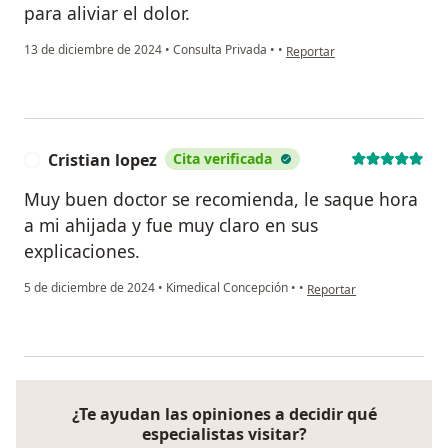
para aliviar el dolor.
en opinión del usuario C.v
13 de diciembre de 2024
•
Consulta Privada
•
•
Reportar
Cristian lopez
Cita verificada
C
Muy buen doctor se recomienda, le saque hora
a mi ahijada y fue muy claro en sus
explicaciones.
en opinión del usuario Cri
5 de diciembre de 2024
•
Kimedical Concepción
•
•
Reportar
¿Te ayudan las opiniones a decidir qué
especialistas visitar?