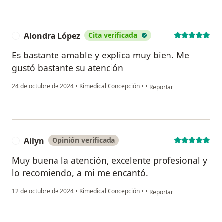
Alondra López
Cita verificada
A
Es bastante amable y explica muy bien. Me
gustó bastante su atención
en opinión del usuario Al
24 de octubre de 2024
•
Kimedical Concepción
•
•
Reportar
Ailyn
Opinión verificada
A
Muy buena la atención, excelente profesional y
lo recomiendo, a mi me encantó.
en opinión del usuario Aily
12 de octubre de 2024
•
Kimedical Concepción
•
•
Reportar