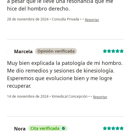
a pesar que le lleve una resonancia que me
hice del hombro derecho.
en opinión del usuario R.S.
28 de noviembre de 2024
•
Consulta Privada
•
•
Reportar
Marcela
Opinión verificada
M
Muy bien explicada la patología de mi hombro.
Me dio remedios y sesiones de kinesiología.
Esperemos que evolucione bien y me logre
recuperar.
en opinión del usuario
14 de noviembre de 2024
•
Kimedical Concepción
•
•
Reportar
Nora
Cita verificada
N