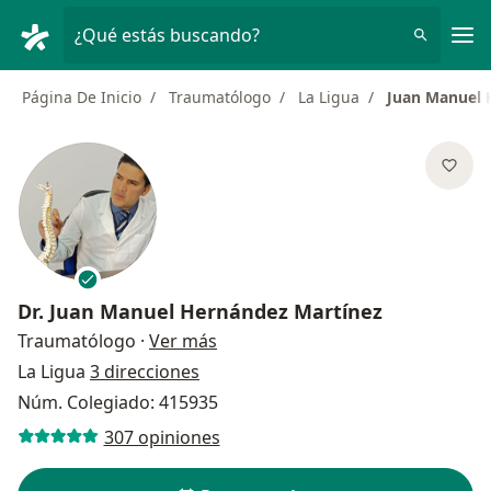
Men
¿Qué estás buscando?
Página De Inicio
Traumatólogo
La Ligua
Juan Manuel 
Dr.
Juan Manuel Hernández Martínez
sobre las especializaciones
Traumatólogo
·
Ver más
La Ligua
3 direcciones
Núm. Colegiado: 415935
307 opiniones