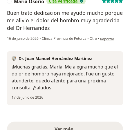
Maria Osorio
Cita verificada
M
Buen trato dedicacion me ayudo mucho porque
me alivio el dolor del hombro muy agradecida
del Dr Hernandez
en opinión del usu
16 de junio de 2026
•
Clínica Provincia de Petorca
•
Otro
•
Reportar
Dr. Juan Manuel Hernández Martínez
¡Muchas gracias, María! Me alegra mucho que el
dolor de hombro haya mejorado. Fue un gusto
atenderte, quedo atento para una próxima
consulta. ¡Saludos!
17 de junio de 2026
Ver más