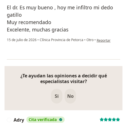
El dr. Es muy bueno , hoy me infiltro mi dedo
gatillo
Muy recomendado
Excelente, muchas gracias
en opinión del usuar
15 de julio de 2026
•
Clínica Provincia de Petorca
•
Otro
•
Reportar
¿Te ayudan las opiniones a decidir qué
especialistas visitar?
Si
No
Adry
Cita verificada
A