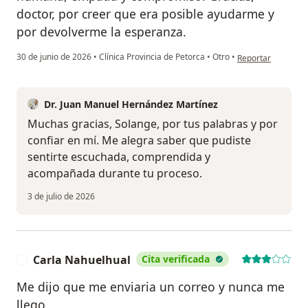
doctor, por creer que era posible ayudarme y
por devolverme la esperanza.
en opinión del usu
30 de junio de 2026
•
Clínica Provincia de Petorca
•
Otro
•
Reportar
Dr. Juan Manuel Hernández Martínez
Muchas gracias, Solange, por tus palabras y por
confiar en mí. Me alegra saber que pudiste
sentirte escuchada, comprendida y
acompañada durante tu proceso.
3 de julio de 2026
Carla Nahuelhual
Cita verificada
C
Me dijo que me enviaria un correo y nunca me
llego.