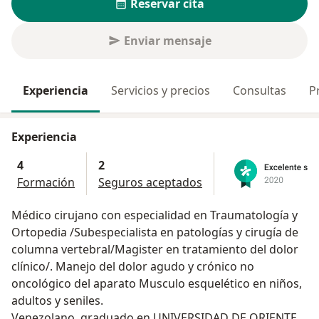
Reservar cita
Enviar mensaje
Experiencia
Servicios y precios
Consultas
P
Experiencia
4
2
Formación
Seguros aceptados
Médico cirujano con especialidad en Traumatología y
Ortopedia /Subespecialista en patologías y cirugía de
columna vertebral/Magister en tratamiento del dolor
clínico/. Manejo del dolor agudo y crónico no
oncológico del aparato Musculo esquelético en niños,
adultos y seniles.
Venezolano, graduado en UNIVERSIDAD DE ORIENTE