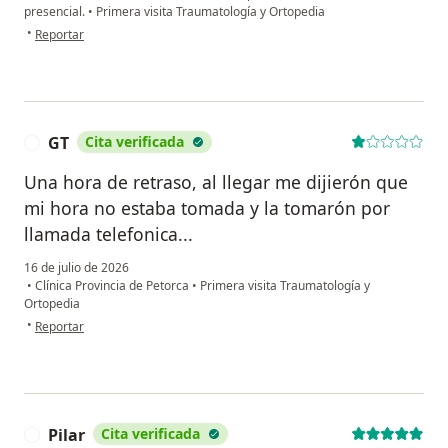
presencial.
•
Primera visita Traumatología y Ortopedia
en opinión del usuario F.P
•
Reportar
GT
Cita verificada
G
Una hora de retraso, al llegar me dijierón que
mi hora no estaba tomada y la tomarón por
llamada telefonica...
16 de julio de 2026
•
Clínica Provincia de Petorca
•
Primera visita Traumatología y
Ortopedia
en opinión del usuario GT
•
Reportar
Pilar
Cita verificada
P