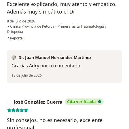
Excelente explicando, muy atento y empatico.
Además muy simpático el Dr
8 de julio de 2026
•
Clínica Provincia de Petorca
•
Primera visita Traumatología y
Ortopedia
en opinión del usuario Adry
•
Reportar
Dr. Juan Manuel Hernández Martínez
Gracias Adry por tu comentario.
13 de julio de 2026
José González Guerra
Cita verificada
J
Sin consejos, no es necesario, excelente
profesional.