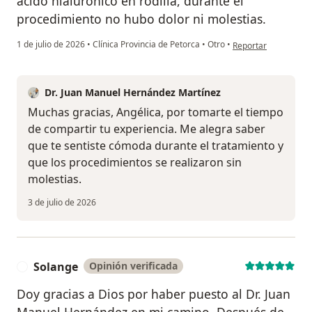
ácido hialurónico en rodilla, durante el
procedimiento no hubo dolor ni molestias.
en opinión del usuar
1 de julio de 2026
•
Clínica Provincia de Petorca
•
Otro
•
Reportar
Dr. Juan Manuel Hernández Martínez
Muchas gracias, Angélica, por tomarte el tiempo
de compartir tu experiencia. Me alegra saber
que te sentiste cómoda durante el tratamiento y
que los procedimientos se realizaron sin
molestias.
3 de julio de 2026
Solange
Opinión verificada
S
Doy gracias a Dios por haber puesto al Dr. Juan
Manuel Hernández en mi camino. Después de