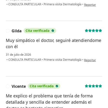
en opinión del us
•
CONSULTA PARTICULAR
•
Primera visita Dermatología
•
Reportar
Gilda
Cita verificada
G
Muy simpático el doctor, seguiré atendiendome
con él
31 de julio de 2026
en opinión del usu
•
CONSULTA PARTICULAR
•
Primera visita Dermatología
•
Reportar
Vicente
Cita verificada
V
Me explico el problema que tenía de forma
detallada y sencilla de entender además el