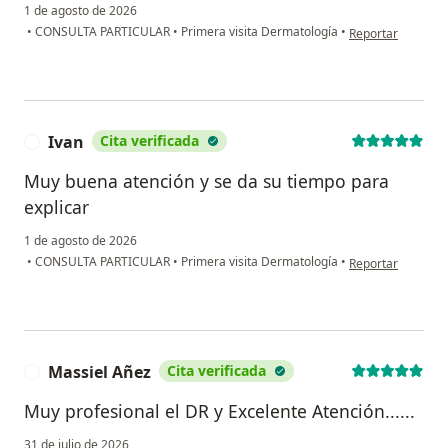
1 de agosto de 2026
en opinión del usu
•
CONSULTA PARTICULAR
•
Primera visita Dermatología
•
Reportar
Ivan
Cita verificada
I
Muy buena atención y se da su tiempo para
explicar
1 de agosto de 2026
en opinión del usu
•
CONSULTA PARTICULAR
•
Primera visita Dermatología
•
Reportar
Massiel Añez
Cita verificada
M
Muy profesional el DR y Excelente Atención......
31 de julio de 2026