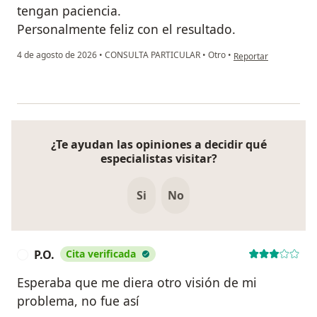
tengan paciencia.
Personalmente feliz con el resultado.
en opinión del usuar
4 de agosto de 2026
•
CONSULTA PARTICULAR
•
Otro
•
Reportar
¿Te ayudan las opiniones a decidir qué
especialistas visitar?
Si
No
P.O.
Cita verificada
P
Esperaba que me diera otro visión de mi
problema, no fue así