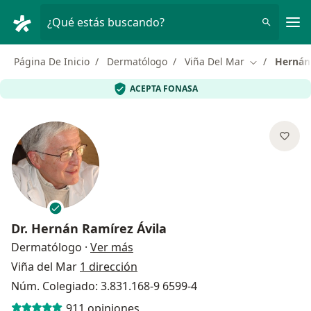
Men
¿Qué estás buscando?
Página De Inicio
Dermatólogo
Viña Del Mar
Hernán
Cambiar de 
ACEPTA FONASA
Dr.
Hernán Ramírez Ávila
sobre las especializaciones
Dermatólogo
·
Ver más
Viña del Mar
1 dirección
Núm. Colegiado: 3.831.168-9 6599-4
911 opiniones