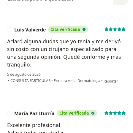
Luis Valverde
Cita verificada
L
Aclaró alguna dudas que yo tenía y me derivó
sin costo con un cirujano especializado para
una segunda opinión. Quedé conforme y mas
tranquilo.
5 de agosto de 2026
en opinión del usu
•
CONSULTA PARTICULAR
•
Primera visita Dermatología
•
Reportar
María Paz Iturría
Cita verificada
M
Excelente profesional.
Aclaró todas mis dudas.