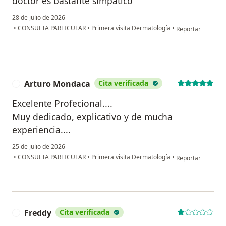
doctor es bastante simpatico
28 de julio de 2026
en opinión del us
•
CONSULTA PARTICULAR
•
Primera visita Dermatología
•
Reportar
Arturo Mondaca
Cita verificada
A
Excelente Profecional....
Muy dedicado, explicativo y de mucha
experiencia....
25 de julio de 2026
en opinión del us
•
CONSULTA PARTICULAR
•
Primera visita Dermatología
•
Reportar
Freddy
Cita verificada
F