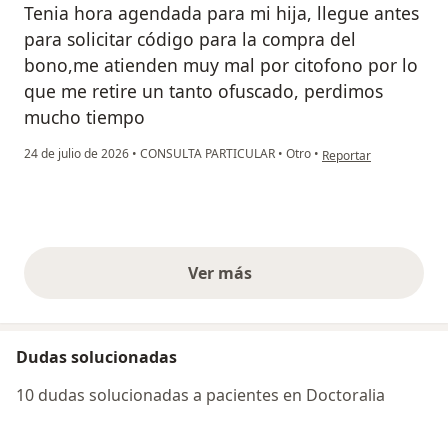
Tenia hora agendada para mi hija, llegue antes
para solicitar código para la compra del
bono,me atienden muy mal por citofono por lo
que me retire un tanto ofuscado, perdimos
mucho tiempo
en opinión del usuario
24 de julio de 2026
•
CONSULTA PARTICULAR
•
Otro
•
Reportar
Ver más
opiniones anteriores
Dudas solucionadas
10 dudas solucionadas a pacientes en Doctoralia