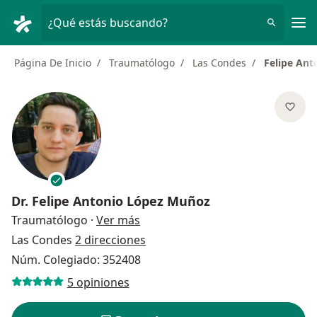
Men
¿Qué estás buscando?
Página De Inicio
Traumatólogo
Las Condes
Felipe An
Dr.
Felipe Antonio López Muñoz
sobre las especializaciones
Traumatólogo
·
Ver más
Las Condes
2 direcciones
Núm. Colegiado: 352408
5 opiniones