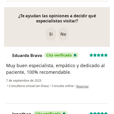
¿Te ayudan las opiniones a decidir qué
especialistas visitar?
Si
No
Eduardo Bravo
Cita verificada
E
Muy buen especialista, empático y dedicado al
paciente, 100% recomendable.
7 de septiembre de 2025
en opinión del usuario Ed
•
Consultorio virtual (en línea)
•
Consulta online
•
Reportar
Cita verificada
J