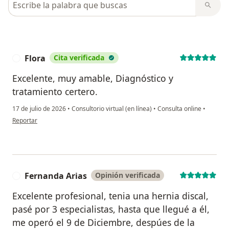
Flora
Cita verificada
F
Excelente, muy amable, Diagnóstico y
tratamiento certero.
17 de julio de 2026
•
Consultorio virtual (en línea)
•
Consulta online
•
en opinión del usuario Flora
Reportar
Fernanda Arias
Opinión verificada
F
Excelente profesional, tenia una hernia discal,
pasé por 3 especialistas, hasta que llegué a él,
me operó el 9 de Diciembre, despúes de la