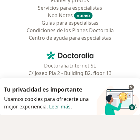
Planes y precios
Servicios para especialistas
Noa Notes
nuevo
Guías para especialistas
Condiciones de los Planes Doctoralia
Centro de ayuda para especialistas
Contacto
Doctoralia - Página de inicio
Doctoralia Internet SL
C/ Josep Pla 2 - Building B2, floor 13
08019 Barcelona, Spain
Tu privacidad es importante
Facebook
se abre en una nueva pest
Usamos cookies para ofrecerte una
mejor experiencia.
Leer más
.
se abre en una nueva pestaña
se abre en una nueva pestaña
se abre en una nueva pestaña
se abre en una nueva pes
se abre en 
se a
Polska
,
Türkiye
,
España
,
Italia
,
Deutschland
,
Česko
,
se abre en una nueva pestaña
se abre en una nueva pestaña
se abre en una nueva pestaña
se abre en una nueva p
se abre en 
se abr
Portugal
,
México
,
Chile
,
Brasil
,
Argentina
,
Perú
,
se abre en una nueva pe
Colombia