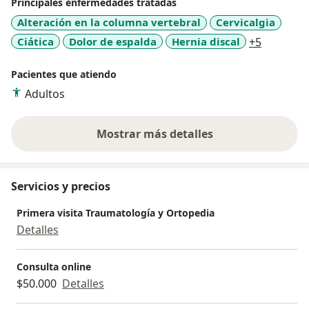
Principales enfermedades tratadas
Alteración en la columna vertebral
Cervicalgia
a11y_sr_
Ciática
Dolor de espalda
Hernia discal
+5
Pacientes que atiendo
Adultos
Mostrar más detalles
sobre la experiencia
Servicios y precios
Primera visita Traumatología y Ortopedia
Detalles
Consulta online
$50.000
Detalles