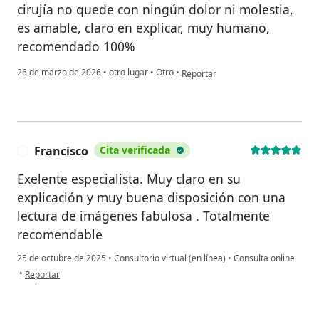
cirujía no quede con ningún dolor ni molestia,
es amable, claro en explicar, muy humano,
recomendado 100%
en opinión del usuario Fernanda Ar
26 de marzo de 2026
•
otro lugar
•
Otro
•
Reportar
Francisco
Cita verificada
F
Exelente especialista. Muy claro en su
explicación y muy buena disposición con una
lectura de imágenes fabulosa . Totalmente
recomendable
25 de octubre de 2025
•
Consultorio virtual (en línea)
•
Consulta online
en opinión del usuario Francisco
•
Reportar