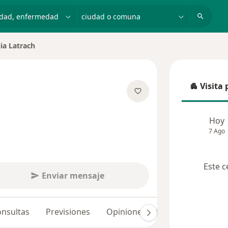
dad, enfermedad o nombre
ciudad o comuna
lia Latrach
de ciudad
Visita 
Visita p
e las especializaciones
Hoy
7 Ago
Este c
Enviar mensaje
nsultas
Previsiones
Opiniones (6)
Dudas solucio