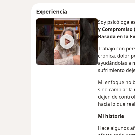
Experiencia
Soy psicóloga e
y Compromiso (
Basada en la Ev
Trabajo con pe
crónica, dolor p
ayudándolas a me
sufrimiento deje
Mi enfoque no bu
sino cambiar la 
dejen de contro
hacia lo que re
Mi historia
Hace algunos añ