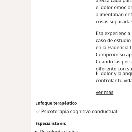
afecta cada part
el dolor emocion
alimentaban entr
cosas separadas
Esa experiencia
caso de estudio
en la Evidencia 
Compromiso apli
Cuando las pers
diferente con su
El dolor y la an
controlar tu vid
Sobre m
ver más
Enfoque terapéutico
Psicoterapia cognitivo conductual
Especialista en:
Psicología clínica