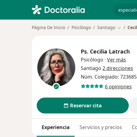
especiali
Página De Inicio
Psicólogo
Santiago
Ceci
Cambiar 
Ps.
Cecilia Latrach
sobr
Psicólogo
·
Ver más
Santiago
2 direcciones
Núm. Colegiado: 723685
6 opiniones
Reservar cita
Experiencia
Servicios y precios
Co