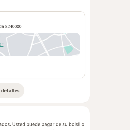
ida
8240000
ar
 abre en una nueva pestaña
detalles
bre la dirección
vados. Usted puede pagar de su bolsillo