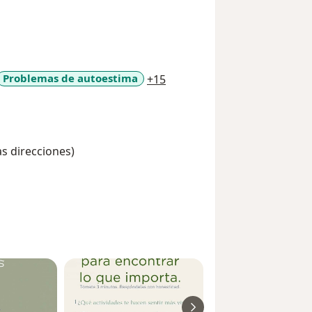
a11y_sr_more_diseases
Problemas de autoestima
+15
as direcciones)