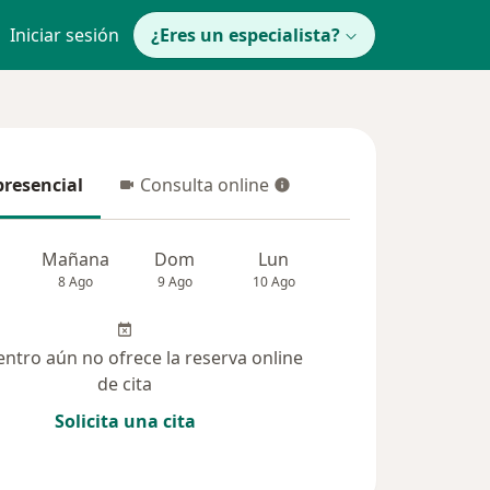
Iniciar sesión
¿Eres un especialista?
presencial
Consulta online
resencial
Consulta online
Mañana
Dom
Lun
Mar
Mié
8 Ago
9 Ago
10 Ago
11 Ago
12 Ag
entro aún no ofrece la reserva online
de cita
Solicita una cita
nadas (3)