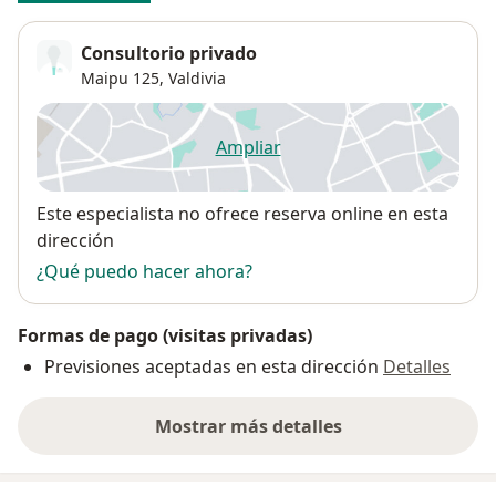
Consultorio privado
Maipu 125,
Valdivia
Ampliar
se abre en una nueva pestañ
Disponibilidad
Este especialista no ofrece reserva online en esta
dirección
¿Qué puedo hacer ahora?
Formas de pago (visitas privadas)
Previsiones aceptadas en esta dirección
Detalles
Mostrar más detalles
sobre la dirección