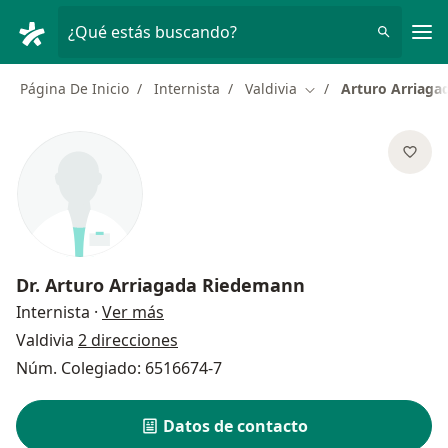
Men
¿Qué estás buscando?
Página De Inicio
Internista
Valdivia
Arturo Arriag
Cambiar de ciudad
Dr.
Arturo Arriagada Riedemann
sobre las especializaciones
Internista
·
Ver más
Valdivia
2 direcciones
Núm. Colegiado: 6516674-7
Datos de contacto