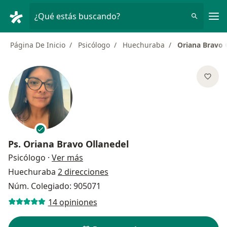
Men
¿Qué estás buscando?
Página De Inicio
Psicólogo
Huechuraba
Oriana Bravo 
Ps.
Oriana Bravo Ollanedel
sobre las especializaciones
Psicólogo
·
Ver más
Huechuraba
2 direcciones
Núm. Colegiado: 905071
14 opiniones