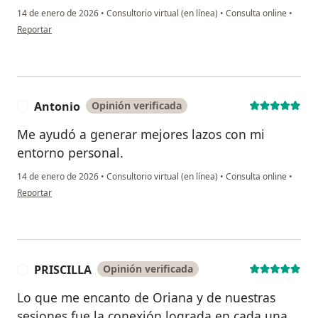
14 de enero de 2026
•
Consultorio virtual (en línea)
•
Consulta online
•
en opinión del usuario IV
Reportar
Antonio
Opinión verificada
A
Me ayudó a generar mejores lazos con mi
entorno personal.
14 de enero de 2026
•
Consultorio virtual (en línea)
•
Consulta online
•
en opinión del usuario Antonio
Reportar
PRISCILLA
Opinión verificada
P
Lo que me encanto de Oriana y de nuestras
sesiones fue la conexión lograda en cada una