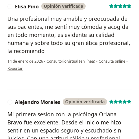
Elisa Pino
Opinión verificada
E
Una profesional muy amable y preocupada de
sus pacientes, me sentí muy cómoda y acogida
en todo momento, es evidente su calidad
humana y sobre todo su gran ética profesional,
la recomiendo
14 de enero de 2026
•
Consultorio virtual (en línea)
•
Consulta online
•
en opinión del usuario Elisa Pino
Reportar
Alejandro Morales
Opinión verificada
A
Mi primera sesión con la psicóloga Oriana
Bravo fue excelente. Desde el inicio me hizo
sentir en un espacio seguro y escuchado sin
juicios. Con una actitud cálida y profesional,