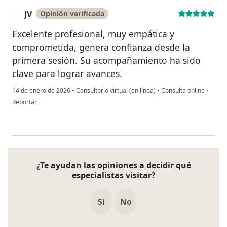
JV
Opinión verificada
J
Excelente profesional, muy empática y
comprometida, genera confianza desde la
primera sesión. Su acompañamiento ha sido
clave para lograr avances.
14 de enero de 2026
•
Consultorio virtual (en línea)
•
Consulta online
•
en opinión del usuario JV
Reportar
¿Te ayudan las opiniones a decidir qué
especialistas visitar?
Si
No