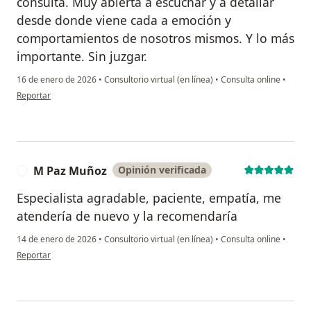
consulta. Muy abierta a escuchar y a detallar
desde donde viene cada a emoción y
comportamientos de nosotros mismos. Y lo más
importante. Sin juzgar.
16 de enero de 2026
•
Consultorio virtual (en línea)
•
Consulta online
•
en opinión del usuario Carla V.
Reportar
M Paz Muñoz
Opinión verificada
M
Especialista agradable, paciente, empatía, me
atendería de nuevo y la recomendaría
14 de enero de 2026
•
Consultorio virtual (en línea)
•
Consulta online
•
en opinión del usuario M Paz Muñoz
Reportar