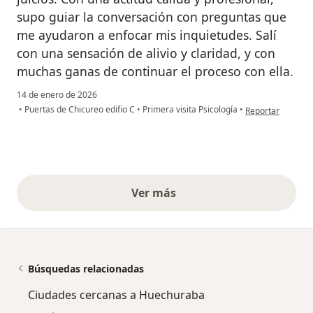
supo guiar la conversación con preguntas que
me ayudaron a enfocar mis inquietudes. Salí
con una sensación de alivio y claridad, y con
muchas ganas de continuar el proceso con ella.
14 de enero de 2026
en opinión del us
•
Puertas de Chicureo edifio C
•
Primera visita Psicología
•
Reportar
Ver más
opiniones anteriores
Búsquedas relacionadas
Ciudades cercanas a Huechuraba