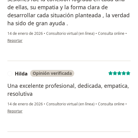
de ellas, su empatia y la forma clara de
desarrollar cada situación planteada , la verdad
ha sido de gran ayuda .
14 de enero de 2026
•
Consultorio virtual (en línea)
•
Consulta online
•
en opinión del usuario PRISCILLA
Reportar
Hilda
Opinión verificada
H
Una excelente profesional, dedicada, empatica,
resolutiva
14 de enero de 2026
•
Consultorio virtual (en línea)
•
Consulta online
•
en opinión del usuario Hilda
Reportar