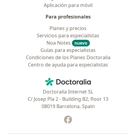
Aplicación para móvil
Para profesionales
Planes y precios
Servicios para especialistas
Noa Notes
nuevo
Guías para especialistas
Condiciones de los Planes Doctoralia
Centro de ayuda para especialistas
Contacto
Doctoralia - Página de inicio
Doctoralia Internet SL
C/ Josep Pla 2 - Building B2, floor 13
08019 Barcelona, Spain
Facebook
se abre en una nueva pest