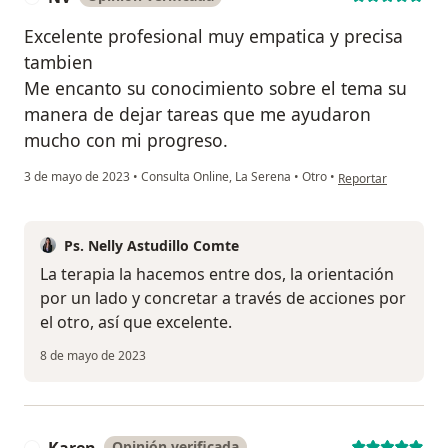
Excelente profesional muy empatica y precisa
tambien
Me encanto su conocimiento sobre el tema su
manera de dejar tareas que me ayudaron
mucho con mi progreso.
en opinión del usua
3 de mayo de 2023
•
Consulta Online, La Serena
•
Otro
•
Reportar
Ps. Nelly Astudillo Comte
La terapia la hacemos entre dos, la orientación
por un lado y concretar a través de acciones por
el otro, así que excelente.
8 de mayo de 2023
Karen
Opinión verificada
K