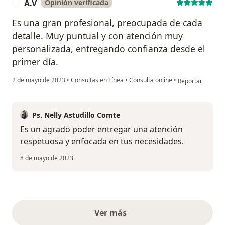
A.V
Opinión verificada
A
Es una gran profesional, preocupada de cada
detalle. Muy puntual y con atención muy
personalizada, entregando confianza desde el
primer día.
en opinión del us
2 de mayo de 2023
•
Consultas en Línea
•
Consulta online
•
Reportar
Ps. Nelly Astudillo Comte
Es un agrado poder entregar una atención
respetuosa y enfocada en tus necesidades.
8 de mayo de 2023
Ver más
opiniones anteriores