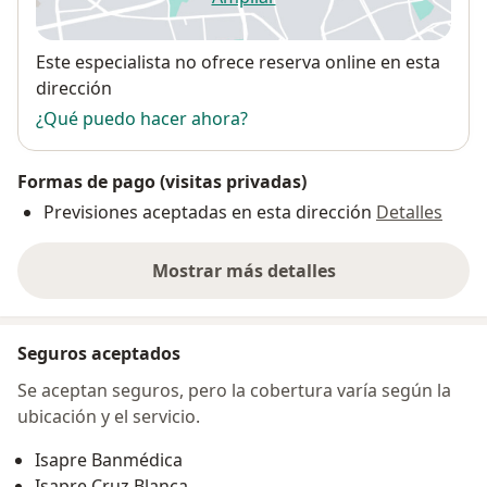
se abre en una nueva pestañ
Disponibilidad
Este especialista no ofrece reserva online en esta
dirección
¿Qué puedo hacer ahora?
Formas de pago (visitas privadas)
Previsiones aceptadas en esta dirección
Detalles
Mostrar más detalles
sobre la dirección
Seguros aceptados
Se aceptan seguros, pero la cobertura varía según la
ubicación y el servicio.
Isapre Banmédica
Isapre Cruz Blanca