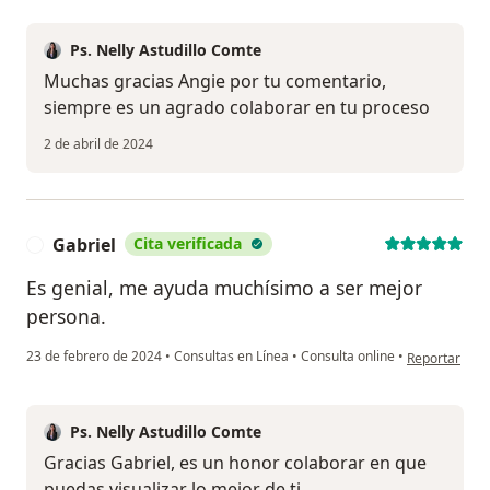
Ps. Nelly Astudillo Comte
Muchas gracias Angie por tu comentario,
siempre es un agrado colaborar en tu proceso
2 de abril de 2024
Gabriel
Cita verificada
G
Es genial, me ayuda muchísimo a ser mejor
persona.
en opinión de
23 de febrero de 2024
•
Consultas en Línea
•
Consulta online
•
Reportar
Ps. Nelly Astudillo Comte
Gracias Gabriel, es un honor colaborar en que
puedas visualizar lo mejor de ti