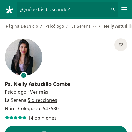
Men
¿Qué estás buscando?
Página De Inicio
Psicólogo
La Serena
Nelly Astudil
Cambiar de ciudad
Ps.
Nelly Astudillo Comte
sobre las especializaciones
Psicólogo
·
Ver más
La Serena
5 direcciones
Núm. Colegiado: 547580
14 opiniones