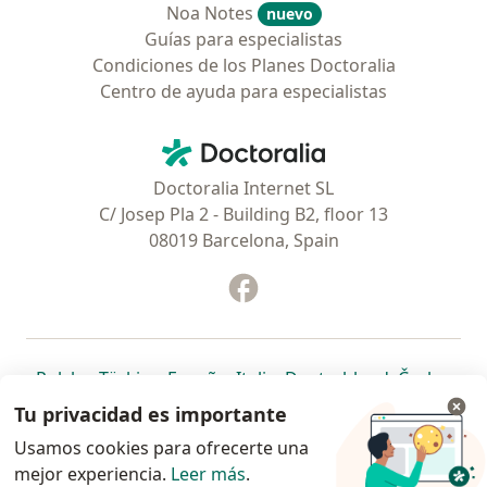
Noa Notes
nuevo
Guías para especialistas
Condiciones de los Planes Doctoralia
Centro de ayuda para especialistas
Contacto
Doctoralia - Página de inicio
Doctoralia Internet SL
C/ Josep Pla 2 - Building B2, floor 13
08019 Barcelona, Spain
Facebook
se abre en una nueva pest
se abre en una nueva pestaña
se abre en una nueva pestaña
se abre en una nueva pestaña
se abre en una nueva pes
se abre en 
se a
Polska
,
Türkiye
,
España
,
Italia
,
Deutschland
,
Česko
,
se abre en una nueva pestaña
se abre en una nueva pestaña
se abre en una nueva pestaña
se abre en una nueva p
se abre en 
se abr
Portugal
,
México
,
Chile
,
Brasil
,
Argentina
,
Perú
,
Tu privacidad es importante
se abre en una nueva pe
Colombia
Usamos cookies para ofrecerte una
mejor experiencia.
www.doctoralia.cl © 2026 - Encuentra tu especialista
Leer más
.