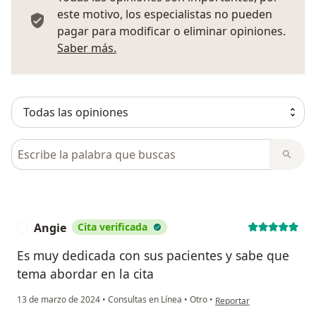
este motivo, los especialistas no pueden
pagar para modificar o eliminar opiniones.
Más información sobre opiniones
Saber más.
Busca en opiniones
Angie
Cita verificada
A
Es muy dedicada con sus pacientes y sabe que
tema abordar en la cita
en opinión del usuario An
13 de marzo de 2024
•
Consultas en Línea
•
Otro
•
Reportar