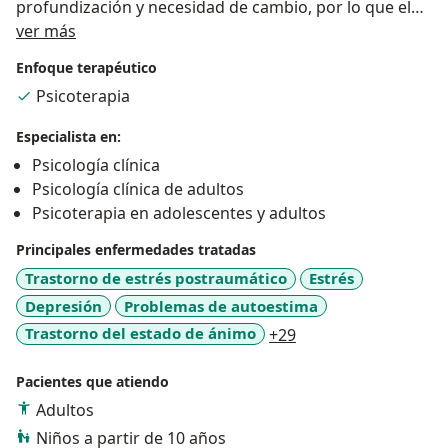
profundización y necesidad de cambio, por lo que el
Sobre mí
respeto por el proceso es muy importante en mi
ver más
quehacer terapéutico.
Enfoque terapéutico
Psicoterapia
Me he formado en diferentes técnicas, de manera de
poder abordar la problemática desde distintas
Especialista en:
miradas, siempre pensando en lo que es mejor para el
Psicología clínica
consultante, mi formación es en arteterapia y en
Psicología clínica de adultos
diferentes terapias alternativas como: sonoterapia;
Psicoterapia en adolescentes y adultos
danza terapia; alquimia del canto; imaginería; yoga de
la risa; sexualidad sagrada; meditación guiada;
Principales enfermedades tratadas
respiración alba emoting; entre otras. Siendo el
Trastorno de estrés postraumático
Estrés
objetivo de la terapia devolver el estado de bienestar y
Depresión
Problemas de autoestima
equilibrio emocional, orientado a recuperar el poder
a11y_sr_more_disea
Trastorno del estado de ánimo
+29
personal de quien consulta.
Pacientes que atiendo
Las temáticas abordadas en consulta son trastornos
Adultos
de ansiedad, trastornos de pánico, depresión, estrés,
Niños a partir de 10 años
abuso sexual, violencia de género, duelo, autoestima,