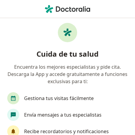
Men
Médico General • Viña del Mar, Valparaíso
Filtros
Previsión:
Rio Blanco
Médicos generales recomendados de Rio
Cuida de tu salud
Blanco en Viña del Mar
Encuentra los mejores especialistas y pide cita.
Descarga la App y accede gratuitamente a funciones
exclusivas para ti:
Gestiona tus visitas fácilmente
Envía mensajes a tus especialistas
Dr. Santiago Mauricio Dominguez Rodas
·
Ver más
Médico general
Recibe recordatorios y notificaciones
207 opiniones