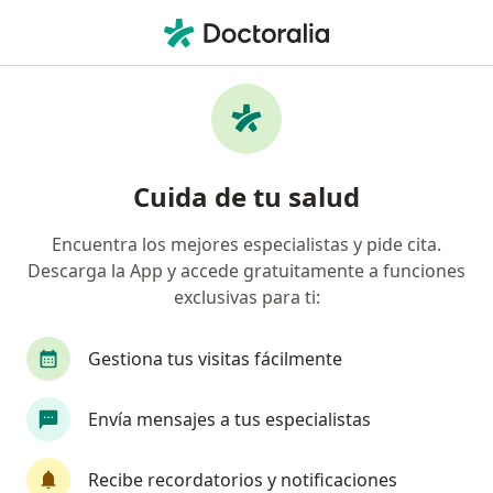
Men
Médico General • Santiago, Metropolitana de Santiago
Filtros
Previsión:
Isapre Nueva Mas
Médicos generales recomendados de Isapre
Cuida de tu salud
Nueva Masvida en Santiago
Encuentra los mejores especialistas y pide cita.
Descarga la App y accede gratuitamente a funciones
exclusivas para ti:
Gestiona tus visitas fácilmente
Envía mensajes a tus especialistas
Dra. Tatiana Tironi Roni
·
Ver más
Médico general, Pediatra
Recibe recordatorios y notificaciones
262 opiniones