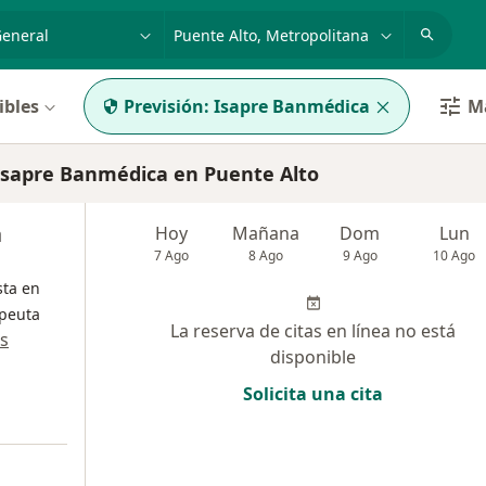
dad, enfermedad o nombre
ciudad o comuna
ibles
Previsión:
Isapre Banmédica
Má
sapre Banmédica en Puente Alto
a
Hoy
Mañana
Dom
Lun
7 Ago
8 Ago
9 Ago
10 Ago
sta en
apeuta
La reserva de citas en línea no está
s
disponible
Solicita una cita