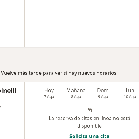
 Vuelve más tarde para ver si hay nuevos horarios
inelli
Hoy
Mañana
Dom
Lun
7 Ago
8 Ago
9 Ago
10 Ago
s
La reserva de citas en línea no está
disponible
Solicita una cita