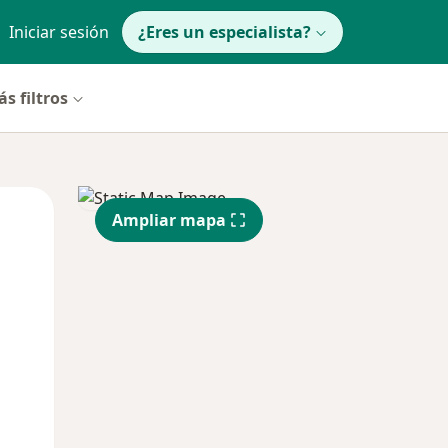
Iniciar sesión
¿Eres un especialista?
s filtros
Mar
Mié
Jue
Ampliar mapa
11 Ago
12 Ago
13 Ago