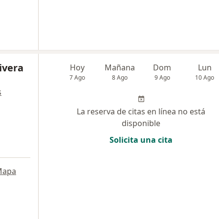
ivera
Hoy
Mañana
Dom
Lun
7 Ago
8 Ago
9 Ago
10 Ago
s
La reserva de citas en línea no está
disponible
Solicita una cita
Mapa