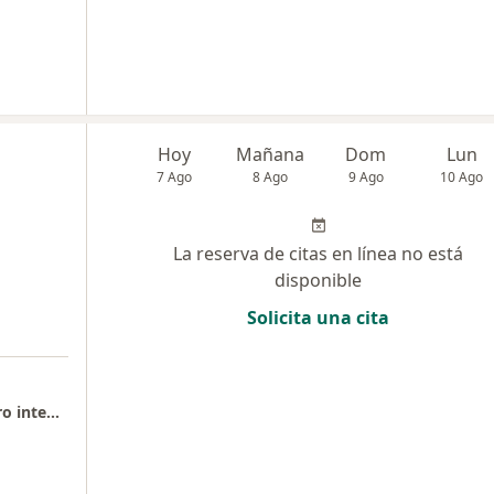
Hoy
Mañana
Dom
Lun
7 Ago
8 Ago
9 Ago
10 Ago
La reserva de citas en línea no está
disponible
Solicita una cita
Consulta Médica General presencial en centro integramedica Huerfanos