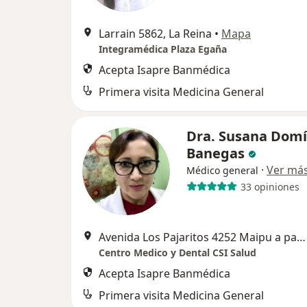
Larrain 5862, La Reina
•
Mapa
Integramédica Plaza Egaña
Acepta Isapre Banmédica
Primera visita Medicina General
Dra. Susana Dom
Banegas
·
Ver má
Médico general
33 opiniones
Avenida Los Pajaritos 4252 Maipu a pasos de estaciòn Metro Monte Tabor, Maipú
Centro Medico y Dental CSI Salud
Acepta Isapre Banmédica
Primera visita Medicina General