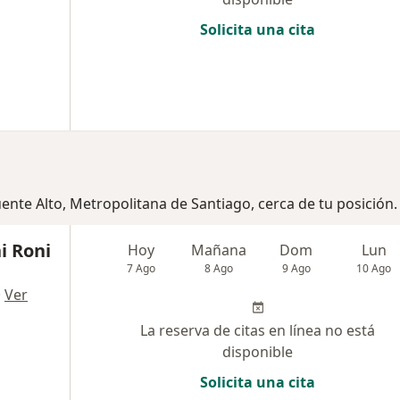
Solicita una cita
ente Alto, Metropolitana de Santiago, cerca de tu posición.
i Roni
Hoy
Mañana
Dom
Lun
7 Ago
8 Ago
9 Ago
10 Ago
·
Ver
La reserva de citas en línea no está
disponible
Solicita una cita