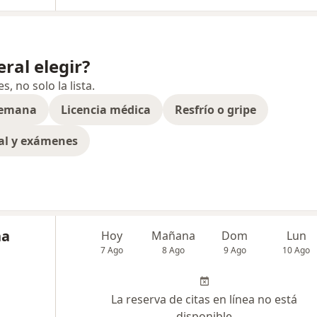
ral elegir?
 no solo la lista.
semana
Licencia médica
Resfrío o gripe
al y exámenes
na
Hoy
Mañana
Dom
Lun
7 Ago
8 Ago
9 Ago
10 Ago
La reserva de citas en línea no está
disponible