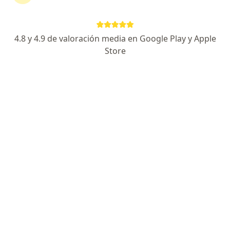
TipoAntiséptico bucofaríngeo.
4.8 y 4.9 de valoración media en Google Play y Apple
Preguntas sobre Oralgene
Store
Nuestros expertos han respondido 185 preguntas
sobre Oralgene
Hacer una pregunta
me recetaron oralgene por tener Lengua
geográfica (en término médico) Pero me
subió de presión .Debo seguir enjuagandome
tres veces al día como me indico la Dra
Dra. Zobeida Molina
Dermatólogo