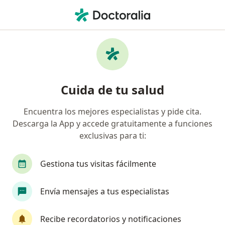
Men
¿Qué estás buscando?
Página De Inicio
Medicamentos
Oralgene
Oralgene - Información, expertos
Cuida de tu salud
y preguntas frecuentes
Encuentra los mejores especialistas y pide cita.
Descarga la App y accede gratuitamente a funciones
exclusivas para ti:
Información
Pregunta al Experto
Gestiona tus visitas fácilmente
Uso de Oralgene
Envía mensajes a tus especialistas
Recibe recordatorios y notificaciones