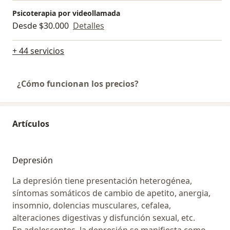
Relacional, Teoría del Apego y Mentalización; el
Psicoterapia por videollamada
Diplomado en Técnicas Proyectivas (UAI), y
Desde $30.000
Detalles
actualmente estoy estudiando el Diplomado en
Manejo Clínico en Psiquiatría del Adulto en APS, en
+ 44 servicios
Universidad de Chile.
¿Cómo funcionan los precios?
Espero poder acompañarte como te lo mereces¡
Artículos
Depresión
La depresión tiene presentación heterogénea,
síntomas somáticos de cambio de apetito, anergia,
insomnio, dolencias musculares, cefalea,
alteraciones digestivas y disfunción sexual, etc.
En adolescentes, la depresión se manifiesta como