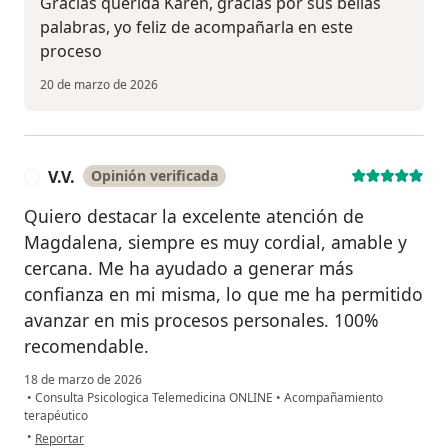
Gracias querida Karen, gracias por sus bellas
palabras, yo feliz de acompañarla en este
proceso
20 de marzo de 2026
V.V.
Opinión verificada
V
Quiero destacar la excelente atención de
Magdalena, siempre es muy cordial, amable y
cercana. Me ha ayudado a generar más
confianza en mi misma, lo que me ha permitido
avanzar en mis procesos personales. 100%
recomendable.
18 de marzo de 2026
•
Consulta Psicologica Telemedicina ONLINE
•
Acompañamiento
terapéutico
en opinión del usuario V.V.
•
Reportar