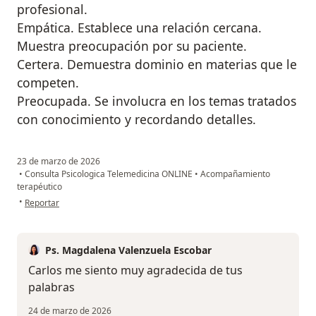
profesional.
Empática. Establece una relación cercana.
Muestra preocupación por su paciente.
Certera. Demuestra dominio en materias que le
competen.
Preocupada. Se involucra en los temas tratados
con conocimiento y recordando detalles.
23 de marzo de 2026
•
Consulta Psicologica Telemedicina ONLINE
•
Acompañamiento
terapéutico
en opinión del usuario Carlos Cerón Puelma
•
Reportar
Ps. Magdalena Valenzuela Escobar
Carlos me siento muy agradecida de tus
palabras
24 de marzo de 2026