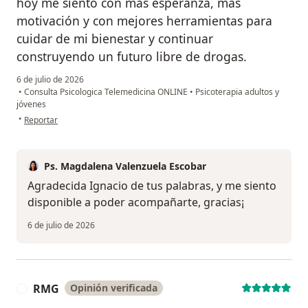
hoy me siento con más esperanza, más
motivación y con mejores herramientas para
cuidar de mi bienestar y continuar
construyendo un futuro libre de drogas.
6 de julio de 2026
•
Consulta Psicologica Telemedicina ONLINE
•
Psicoterapia adultos y
jóvenes
en opinión del usuario IH
•
Reportar
Ps. Magdalena Valenzuela Escobar
Agradecida Ignacio de tus palabras, y me siento
disponible a poder acompañarte, gracias¡
6 de julio de 2026
RMG
Opinión verificada
R