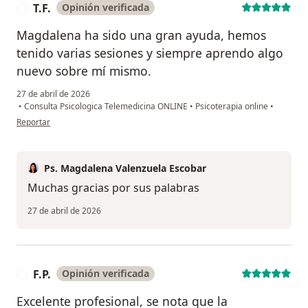
T.F.
Opinión verificada
T
Magdalena ha sido una gran ayuda, hemos
tenido varias sesiones y siempre aprendo algo
nuevo sobre mí mismo.
27 de abril de 2026
•
Consulta Psicologica Telemedicina ONLINE
•
Psicoterapia online
•
en opinión del usuario T.F.
Reportar
Ps. Magdalena Valenzuela Escobar
Muchas gracias por sus palabras
27 de abril de 2026
F.P.
Opinión verificada
F
Excelente profesional, se nota que la