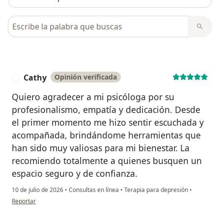
Busca en opiniones
Cathy
Opinión verificada
C
Quiero agradecer a mi psicóloga por su
profesionalismo, empatía y dedicación. Desde
el primer momento me hizo sentir escuchada y
acompañada, brindándome herramientas que
han sido muy valiosas para mi bienestar. La
recomiendo totalmente a quienes busquen un
espacio seguro y de confianza.
10 de julio de 2026
•
Consultas en línea
•
Terapia para depresión
•
en opinión del usuario Cathy
Reportar