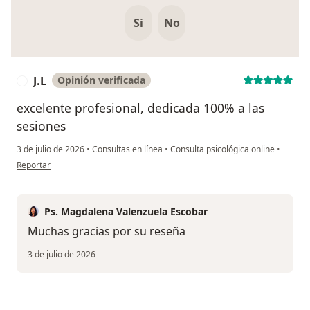
Si
No
J.L
Opinión verificada
J
excelente profesional, dedicada 100% a las
sesiones
3 de julio de 2026
•
Consultas en línea
•
Consulta psicológica online
•
en opinión del usuario J.L
Reportar
Ps. Magdalena Valenzuela Escobar
Muchas gracias por su reseña
3 de julio de 2026