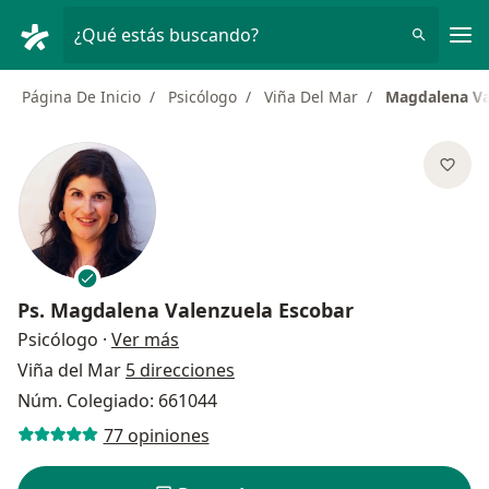
Men
¿Qué estás buscando?
Página De Inicio
Psicólogo
Viña Del Mar
Magdalena Va
Ps.
Magdalena Valenzuela Escobar
sobre las especializaciones
Psicólogo
·
Ver más
Viña del Mar
5 direcciones
Núm. Colegiado: 661044
77 opiniones