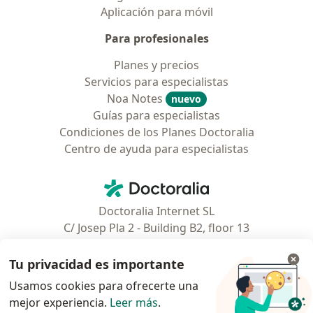
Aplicación para móvil
Para profesionales
Planes y precios
Servicios para especialistas
Noa Notes
nuevo
Guías para especialistas
Condiciones de los Planes Doctoralia
Centro de ayuda para especialistas
Contacto
Doctoralia - Página de inicio
Doctoralia Internet SL
C/ Josep Pla 2 - Building B2, floor 13
08019 Barcelona, Spain
Tu privacidad es importante
Facebook
se abre en una nueva pest
Usamos cookies para ofrecerte una
mejor experiencia.
Leer más
.