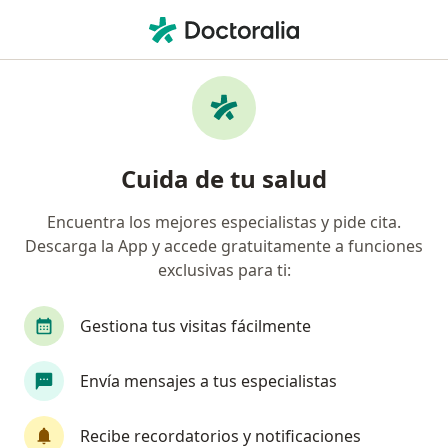
Men
Kinesiólogo • Viña del Mar, Valparaíso
Filtros
Previsión:
Optima ISAPRE
Kinesiólogos recomendados de Optima
Cuida de tu salud
ISAPRE en Viña del Mar
Encuentra los mejores especialistas y pide cita.
Descarga la App y accede gratuitamente a funciones
exclusivas para ti:
Gestiona tus visitas fácilmente
Envía mensajes a tus especialistas
Prof. Fabrizio Zárate Basualto
·
Ver más
Kinesiólogo
Recibe recordatorios y notificaciones