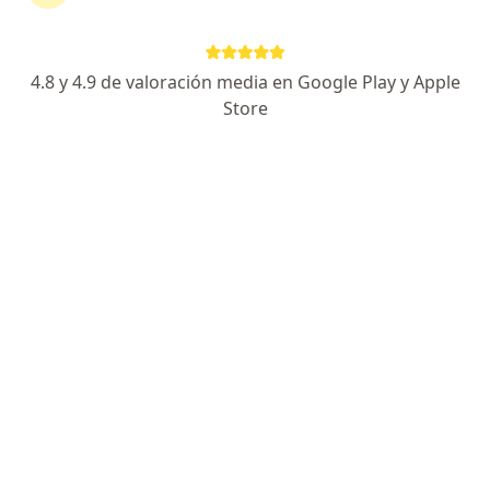
Viña del Mar, Viña del Mar
•
Mapa
Visitas Domiciliarias
Acepta Optima ISAPRE
4.8 y 4.9 de valoración media en Google Play y Apple
Primera visita Kinesiología
Store
Este especialista no ofrece reserva de cita en línea en esta dirección.
Solicita una cita
Francisco Tapia Román
·
Ver más
Kinesiólogo