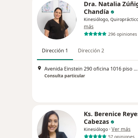
Dra. Natalia Zúñi
Chandía
Kinesiólogo, Quiropráctic
más
296 opiniones
Dirección 1
Dirección 2
Avenida Einstein 290 oficina 1016 piso 10 Edificio Torre América Plaza, Rancagua
Consulta particular
Ks. Berenice Reye
Cabezas
·
Ver más
Kinesiólogo
57 opiniones