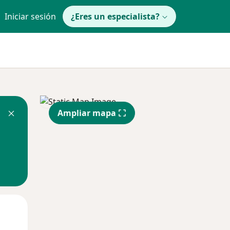
Iniciar sesión
¿Eres un especialista?
Ampliar mapa
Lun
Mar
Mié
10 Ago
11 Ago
12 Ago