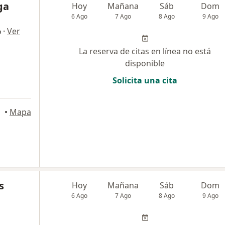
ga
Hoy
Mañana
Sáb
Dom
6 Ago
7 Ago
8 Ago
9 Ago
·
Ver
o
La reserva de citas en línea no está
disponible
Solicita una cita
•
Mapa
s
Hoy
Mañana
Sáb
Dom
6 Ago
7 Ago
8 Ago
9 Ago