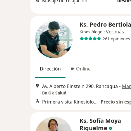
Masaje de relajación
desde
Ks. Pedro Bertiol
·
Ver más
Kinesiólogo
261 opiniones
Dirección
Online
Av. Alberto Einstein 290, Rancagua
•
Ma
Be Ok Salud
Primera visita Kinesiología
Precio sin es
Ks. Sofía Moya
Riquelme