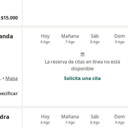
$15.000
randa
Hoy
Mañana
Sáb
Dom
6 Ago
7 Ago
8 Ago
9 Ago
La reserva de citas en línea no está
disponible
al 1 B, Machalí
•
Mapa
Solicita una cita
pecificar
edra
Hoy
Mañana
Sáb
Dom
6 Ago
7 Ago
8 Ago
9 Ago