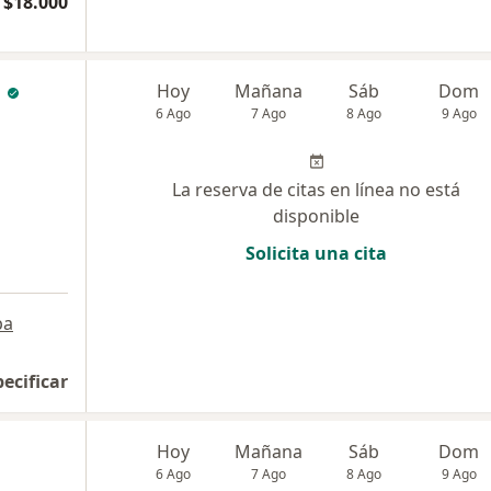
 $18.000
a
Hoy
Mañana
Sáb
Dom
6 Ago
7 Ago
8 Ago
9 Ago
La reserva de citas en línea no está
disponible
Solicita una cita
pa
pecificar
Hoy
Mañana
Sáb
Dom
6 Ago
7 Ago
8 Ago
9 Ago