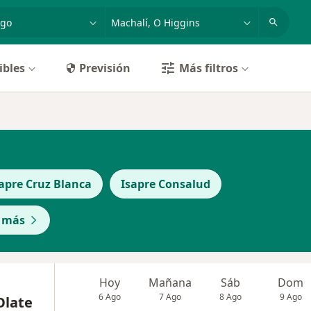
dad, enfermedad o nombre
ciudad o comuna
ibles
Previsión
Más filtros
apre Cruz Blanca
Isapre Consalud
 más
Hoy
Mañana
Sáb
Dom
6 Ago
7 Ago
8 Ago
9 Ago
Olate