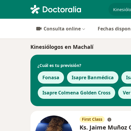
especiali
Consulta online
Fechas dispon
Kinesiólogos en Machalí
¿Cuál es tu previsión?
Fonasa
Isapre Banmédica
Is
Isapre Colmena Golden Cross
Ver
First Class
Ks. Jaime Muñoz 