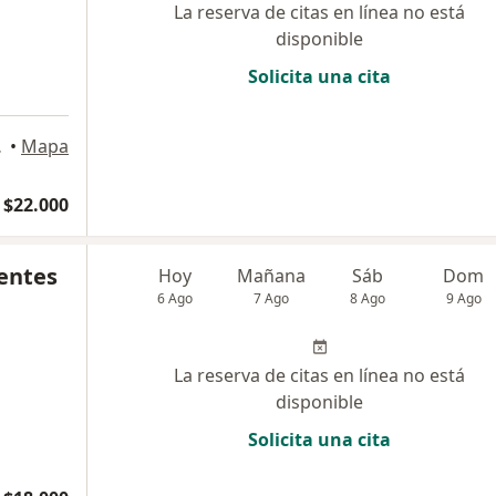
La reserva de citas en línea no está
disponible
Solicita una cita
ancagua
•
Mapa
 $22.000
uentes
Hoy
Mañana
Sáb
Dom
6 Ago
7 Ago
8 Ago
9 Ago
La reserva de citas en línea no está
disponible
Solicita una cita