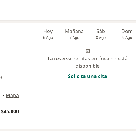
Hoy
Mañana
Sáb
Dom
6 Ago
7 Ago
8 Ago
9 Ago
La reserva de citas en línea no está
disponible
Solicita una cita
3
cas, Box D, Rancagua
•
Mapa
 $45.000